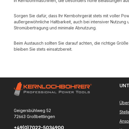
In Kernbohrmaschinen, die besonders hohe Belastungen ausha
Sorgen Sie dafür, dass Ihr Kernbohrgerät stets mit voller P
außergewöhnliche Haltbarkeit, auch bei intensiver Nutzung
Stromübertragung und minimale Abnutzung.
Beim Austausch sollten Sie darauf achten, die richtige Größ
bleiben Sie stets einsatzbereit.
UNT
Über
Geigersbühlweg 52
Stel
72663 Großbettlingen
Ansp
+49(0)7022-5034900