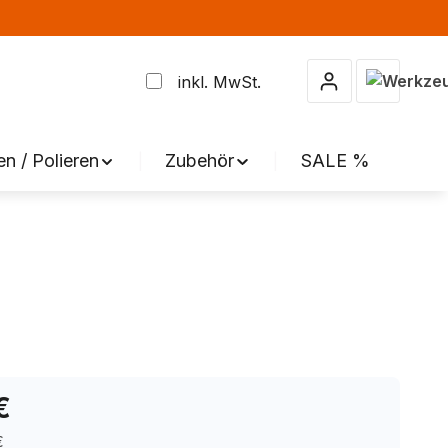
Warenkor
inkl. MwSt.
en / Polieren
Zubehör
SALE %
€
€