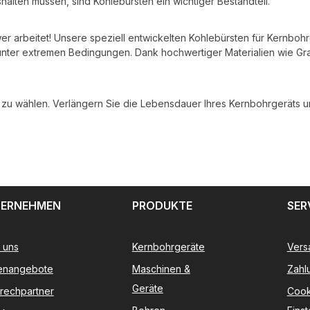
lten müssen, sind Kohlebürsten ein wichtiger Bestandteil.
ower arbeitet! Unsere speziell entwickelten Kohlebürsten für Kernboh
 unter extremen Bedingungen. Dank hochwertiger Materialien wie Gr
e zu wählen.
Verlängern Sie die Lebensdauer Ihres Kernbohrgeräts un
ERNEHMEN
PRODUKTE
SER
 uns
Kernbohrgeräte
Vers
lenangebote
Maschinen &
Zahl
Geräte
rechpartner
Cook