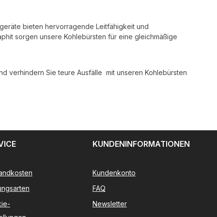
rgeräte bieten hervorragende Leitfähigkeit und
aphit sorgen unsere Kohlebürsten für eine gleichmäßige
d verhindern Sie teure Ausfälle  mit unseren Kohlebürsten
VICE
KUNDENINFORMATIONEN
andkosten
Kundenkonto
ungsarten
FAQ
ie-
Newsletter