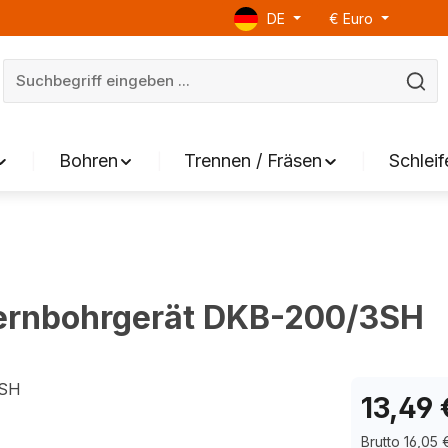
DE
€
Euro
Bohren
Trennen / Fräsen
Schleif
Kernbohrgerät DKB-200/3SH
13,49 
Brutto 16,05 