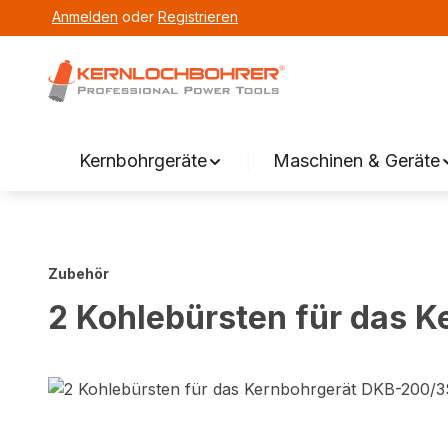
Anmelden
oder
Registrieren
springen
Zur Hauptnavigation springen
Kernbohrgeräte
Maschinen & Geräte
Zubehör
2 Kohlebürsten für das 
Bildergalerie überspringen