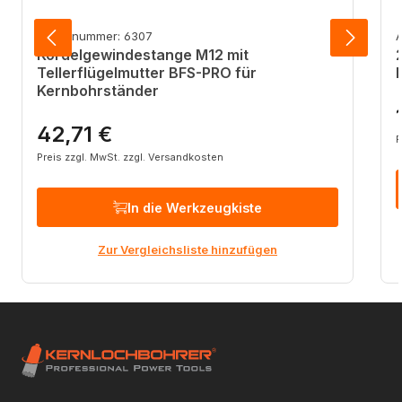
Artikelnummer: 6307
A
Kordelgewindestange M12 mit
Tellerflügelmutter BFS-PRO für
Kernbohrständer
R
42,71 €
Regulärer Preis:
P
Preis zzgl. MwSt. zzgl. Versandkosten
In die Werkzeugkiste
Zur Vergleichsliste hinzufügen