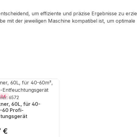
entscheidend, um effiziente und präzise Ergebnisse zu erzi
be mit der jeweiligen Maschine kompatibel ist, um optimale 
3 €
mer: 6572
ner, 60L, für 40-
-60 Profi-
htungsgerät
7 €
 Preis: