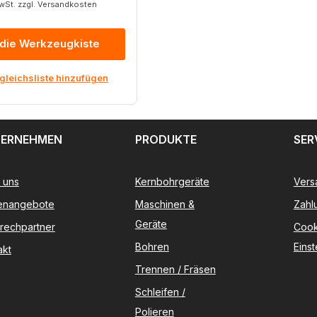
MwSt. zzgl. Versandkosten
 die Werkzeugkiste
gleichsliste hinzufügen
ERNEHMEN
PRODUKTE
SER
 uns
Kernbohrgeräte
Vers
lenangebote
Maschinen &
Zahl
Geräte
rechpartner
Cook
Bohren
Eins
akt
Trennen / Fräsen
Schleifen /
Polieren