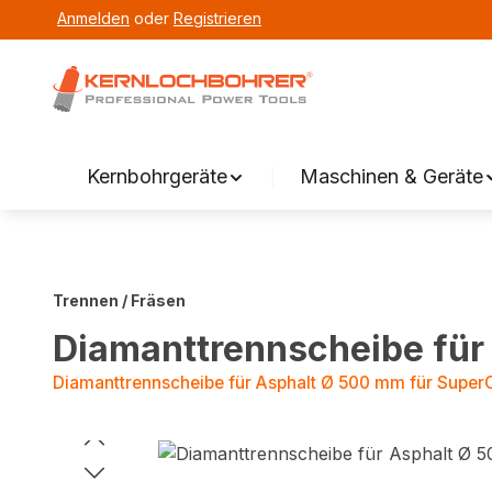
Anmelden
oder
Registrieren
springen
Zur Hauptnavigation springen
Kernbohrgeräte
Maschinen & Geräte
Trennen / Fräsen
Diamanttrennscheibe für
Diamanttrennscheibe für Asphalt Ø 500 mm für Super
Bildergalerie überspringen