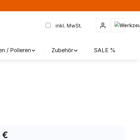
Warenkor
inkl. MwSt.
en / Polieren
Zubehör
SALE %
 €