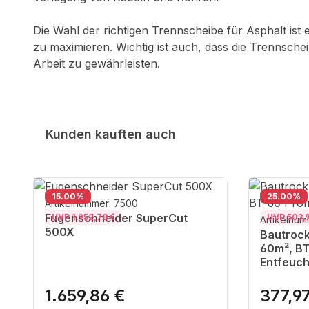
Die Wahl der richtigen Trennscheibe für Asphalt ist 
zu maximieren. Wichtig ist auch, dass die Trennschei
Arbeit zu gewährleisten.
Kunden kauften auch
Produktgalerie überspringen
Rabatt
Rabatt
15.00
%
25.00
%
Artikelnummer: 7500
Fugenschneider SuperCut
UVP 1.952,78 €
UVP 503,9
Artikelnum
500X
Bautrock
60m², BT
Entfeuc
1.659,86 €
377,9
Regulärer Preis:
Regulärer