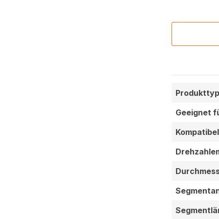
Produkttyp
Geeignet f
Kompatibel
Drehzahle
Durchmess
Segmentan
Segmentlä