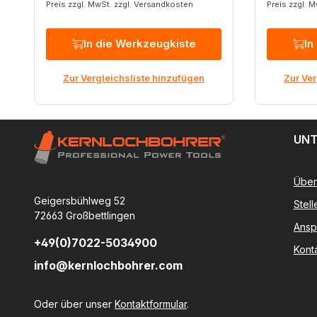
Preis zzgl. MwSt. zzgl. Versandkosten
Preis zzgl. 
In die Werkzeugkiste
In
Zur Vergleichsliste hinzufügen
Zur Ver
UNT
Über
Geigersbühlweg 52
Stel
72663 Großbettlingen
Ansp
+49(0)7022-5034900
Kont
info@kernlochbohrer.com
Oder über unser
Kontaktformular
.