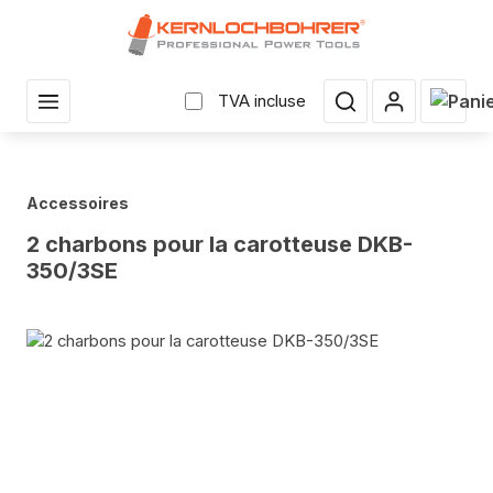
enu principal
Le pan
TVA incluse
Accessoires
2 charbons pour la carotteuse DKB-
350/3SE
Sauter la galerie d'images