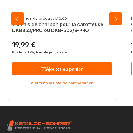
Référence du produit : E15.66
R
2 balais de charbon pour la carotteuse
DKB352/PRO ou DKB-502/S-PRO
19,99 €
Prix régulier :
P
Prix hors TVA, frais de port en sus
P
Ajouter au panier
Ajouter à la liste de comparaison