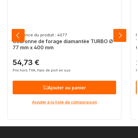
Référence du produit : 4077
R
Couronne de forage diamantée TURBO Ø
77 mm x 400 mm
54,73 €
Prix régulier :
P
Prix hors TVA, frais de port en sus
P
Ajouter au panier
Ajouter à la liste de comparaison