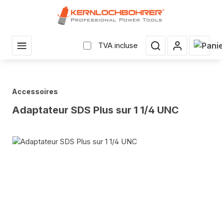
enu principal
Le pan
TVA incluse
Accessoires
Adaptateur SDS Plus sur 1 1/4 UNC
Sauter la galerie d'images