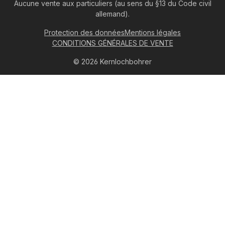
Aucune vente aux particuliers (au sens du §13 du Code civil
allemand).
Protection des données
Mentions légales
CONDITIONS GÉNÉRALES DE VENTE
© 2026 Kernlochbohrer