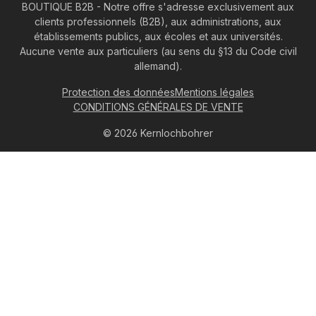
BOUTIQUE B2B - Notre offre s'adresse exclusivement aux
clients professionnels (B2B), aux administrations, aux
établissements publics, aux écoles et aux universités.
Aucune vente aux particuliers (au sens du §13 du Code civil
allemand).
Protection des données
Mentions légales
CONDITIONS GÉNÉRALES DE VENTE
© 2026 Kernlochbohrer