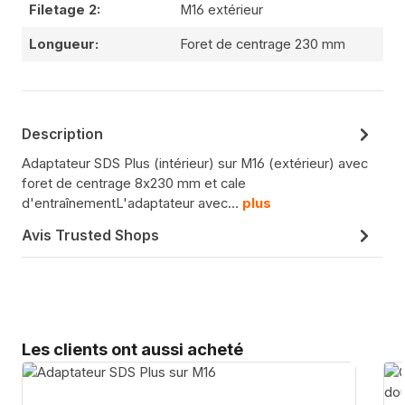
Filetage 2:
M16 extérieur
Longueur:
Foret de centrage 230 mm
Description
Adaptateur SDS Plus (intérieur) sur M16 (extérieur) avec
foret de centrage 8x230 mm et cale
d'entraînementL'adaptateur avec…
plus
Avis Trusted Shops
Sauter la galerie de produits
Les clients ont aussi acheté