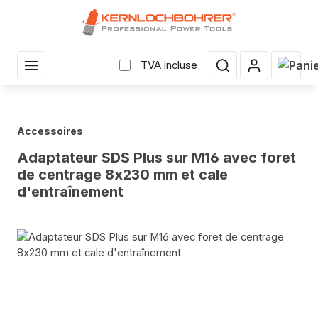
enu principal
Le pan
TVA incluse
Accessoires
Adaptateur SDS Plus sur M16 avec foret
de centrage 8x230 mm et cale
d'entraînement
Sauter la galerie d'images