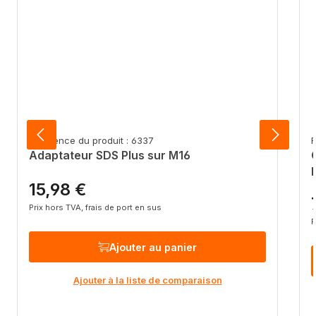
Référence du produit : 6337
R
Adaptateur SDS Plus sur M16
15,98 €
Prix régulier :
P
Prix hors TVA, frais de port en sus
P
Ajouter au panier
Ajouter à la liste de comparaison