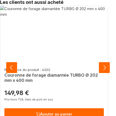
Sauter la galerie de produits
Les clients ont aussi acheté
Référence du produit : 4202
Couronne de forage diamantée TURBO Ø 202
mm x 400 mm
149,98 €
Prix régulier :
Prix hors TVA, frais de port en sus
Ajouter au panier