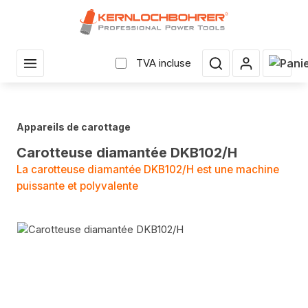
enu principal
Le pan
TVA incluse
Appareils de carottage
Carotteuse diamantée DKB102/H
La carotteuse diamantée DKB102/H est une machine
puissante et polyvalente
Sauter la galerie d'images