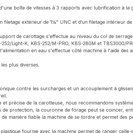
ne boîte de vitesses à 3 rapports avec lubrification à la gr
 filetage extérieur de 1¼" UNC et d’un filetage intérieur 
upport de carottage s'effectue au niveau du col de serra
BS-252/Light-K, KBS-252/M-PRO, KBS-280M et TBS3000/PR
l'alimentation en eau s'effectue côté machine à l'aide des 
les plus diverses.
ronique contre les surcharges et un accouplement à glissem
eil.
e et précise de la carotteuse, nous recommandons systémati
 de protection, la couronne de forage peut se coincer, ent
e manière fiable la machine de se tordre et permet des perç
 plastique fournie avec la machine permet de ranger celle-c