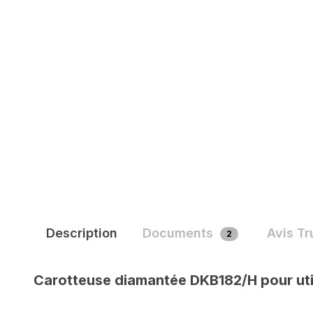
Description
Documents
Avis T
2
Carotteuse diamantée DKB182/H pour utili