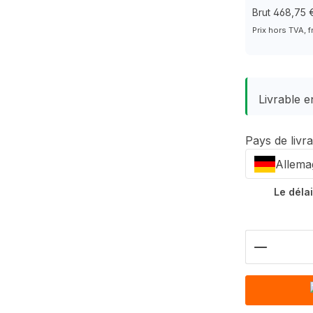
Brut 468,75 
Prix hors TVA, f
Livrable en
Pays de livr
Allema
Le délai
Nombre d