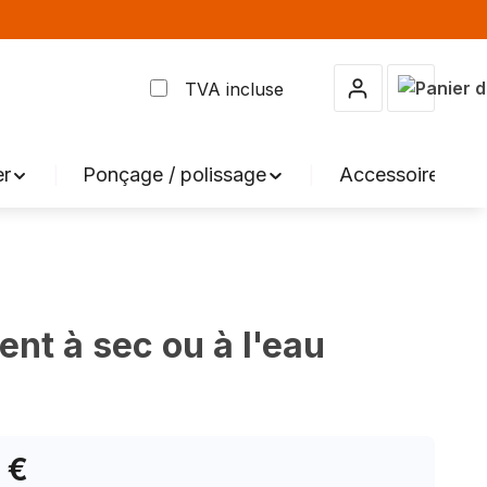
Le panier
TVA incluse
er
Ponçage / polissage
Accessoires
t à sec ou à l'eau
 €