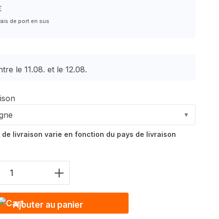
€
rais de port en sus
tre le 11.08. et le 12.08.
aison
gne
▼
 de livraison varie en fonction du pays de livraison
e produits : saisis la valeur souhaitée
Ajouter au panier