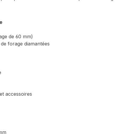
e
rage de 60 mm)
 de forage diamantées
e
et accessoires
 mm