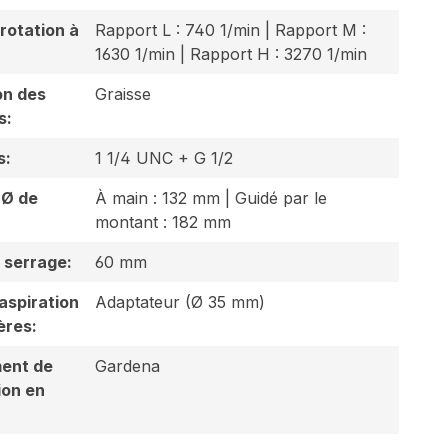
rotation à
Rapport L : 740 1/min | Rapport M :
1630 1/min | Rapport H : 3270 1/min
on des
Graisse
s:
s:
1 1/4 UNC + G 1/2
 Ø de
À main : 132 mm | Guidé par le
montant : 182 mm
 serrage:
60 mm
aspiration
Adaptateur (Ø 35 mm)
ères:
ent de
Gardena
ion en