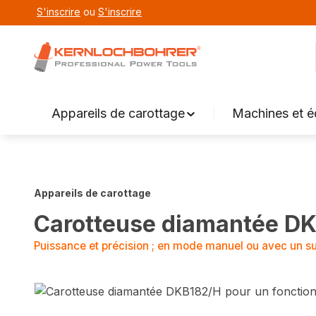
S'inscrire
ou
S'inscrire
echerche
Aller à la navigation principale
Appareils de carottage
Machines et 
Appareils de carottage
Carotteuse diamantée DKB
Puissance et précision ; en mode manuel ou avec un s
Sauter la galerie d'images