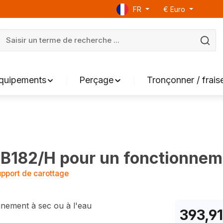
FR
€
Euro
équipements
Perçage
Tronçonner / frais
182/H pour un fonctionnemen
upport de carottage
393,91