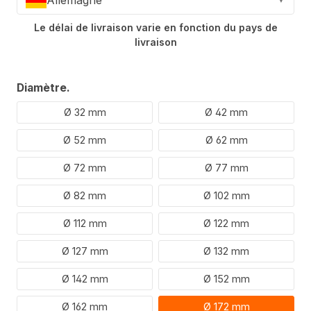
Le délai de livraison varie en fonction du pays de
livraison
Sélectionner
Diamètre.
Ø 32 mm
Ø 42 mm
Ø 52 mm
Ø 62 mm
Ø 72 mm
Ø 77 mm
Ø 82 mm
Ø 102 mm
Ø 112 mm
Ø 122 mm
Ø 127 mm
Ø 132 mm
Ø 142 mm
Ø 152 mm
Ø 162 mm
Ø 172 mm