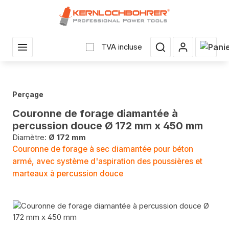
enu principal
Le pan
TVA incluse
Perçage
Couronne de forage diamantée à
percussion douce Ø 172 mm x 450 mm
Diamètre:
Ø 172 mm
Couronne de forage à sec diamantée pour béton
armé, avec système d'aspiration des poussières et
marteaux à percussion douce
Sauter la galerie d'images