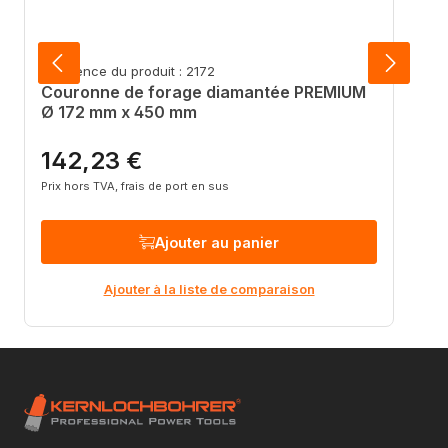
Référence du produit : 2172
Couronne de forage diamantée PREMIUM
Ø 172 mm x 450 mm
142,23 €
Prix régulier :
Prix hors TVA, frais de port en sus
Ajouter au panier
Ajouter à la liste de comparaison