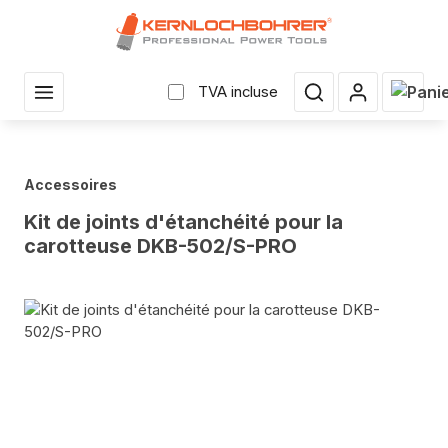
enu principal
Le pan
TVA incluse
Accessoires
Kit de joints d'étanchéité pour la
carotteuse DKB-502/S-PRO
Sauter la galerie d'images