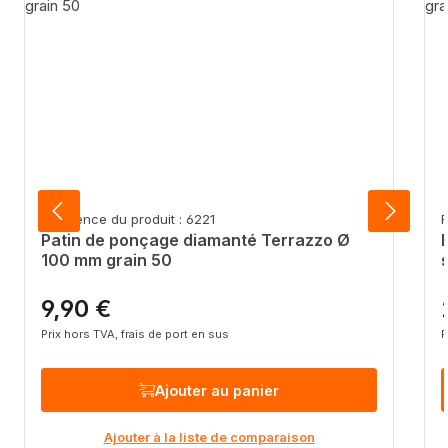
Référence du produit : 6221
R
Patin de ponçage diamanté Terrazzo Ø
100 mm grain 50
9,90 €
Prix régulier :
P
Prix hors TVA, frais de port en sus
P
Ajouter au panier
Ajouter à la liste de comparaison