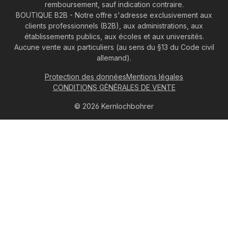
remboursement, sauf indication contraire.
BOUTIQUE B2B - Notre offre s'adresse exclusivement aux
clients professionnels (B2B), aux administrations, aux
établissements publics, aux écoles et aux universités.
Aucune vente aux particuliers (au sens du §13 du Code civil
allemand).
Protection des données
Mentions légales
CONDITIONS GÉNÉRALES DE VENTE
© 2026 Kernlochbohrer