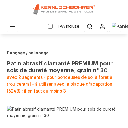
enu principal
Le pan
TVA incluse
Ponçage / polissage
Patin abrasif diamanté PREMIUM pour
sols de dureté moyenne, grain n° 30
avec 2 segments - pour ponceuses de sol à foret à
trou central - à utiliser avec la plaque d'adaptation
(6248) ; il en faut au moins 3
Sauter la galerie d'images