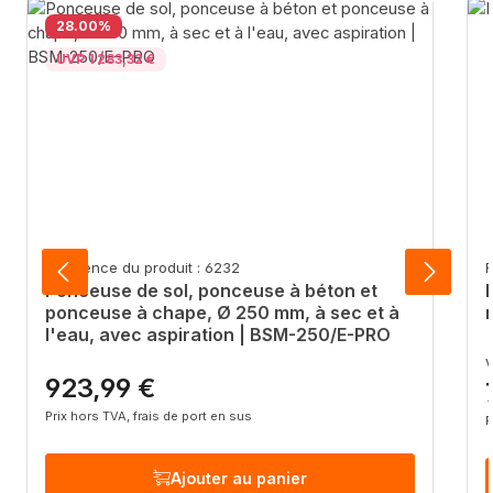
Réduction
28.00
%
UVP 1 283,32 €
Référence du produit : 6232
R
Ponceuse de sol, ponceuse à béton et
ponceuse à chape, Ø 250 mm, à sec et à
l'eau, avec aspiration | BSM-250/E-PRO
V
923,99 €
Prix régulier :
P
Prix hors TVA, frais de port en sus
P
Ajouter au panier