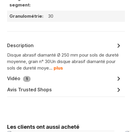
segment:
Granulométrie:
30
Description
Disque abrasif diamanté Ø 250 mm pour sols de dureté
moyenne, grain n° 30Un disque abrasif diamanté pour
sols de dureté moye…
plus
Vidéo
1
Avis Trusted Shops
Sauter la galerie de produits
Les clients ont aussi acheté