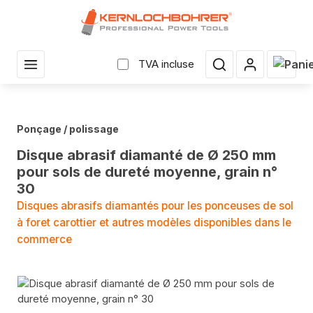
enu principal
Le pan
TVA incluse
Ponçage / polissage
Disque abrasif diamanté de Ø 250 mm
pour sols de dureté moyenne, grain n°
30
Disques abrasifs diamantés pour les ponceuses de sol
à foret carottier et autres modèles disponibles dans le
commerce
Sauter la galerie d'images