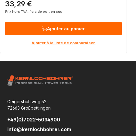
33,29 €
Prix régulier :
Prix hors TVA, frais de port en sus
Ajouter au panier
Ajouter à la liste de comparaison
Geigersbühlweg 52
72663 Großbettlingen
+49(0)7022-5034900
info@kernlochbohrer.com