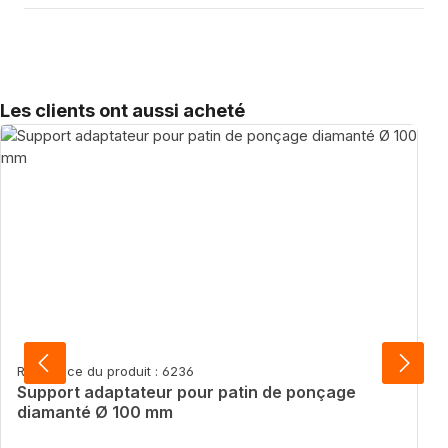
Sauter la galerie de produits
Les clients ont aussi acheté
Référence du produit : 6236
Support adaptateur pour patin de ponçage
diamanté Ø 100 mm