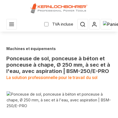
enu principal
Le pan
TVA incluse
Machines et équipements
Ponceuse de sol, ponceuse à béton et
ponceuse à chape, Ø 250 mm, à sec et à
l'eau, avec aspiration | BSM-250/E-PRO
La solution professionnelle pour le travail du sol
Sauter la galerie d'images