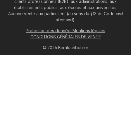
clients professionnels (B2B), aux administrations, aux
établissements publics, aux écoles et aux universités.
Aucune vente aux particuliers (au sens du §13 du Code civil
allemand).
Protection des données
Mentions légales
CONDITIONS GÉNÉRALES DE VENTE
© 2026 Kernlochbohrer