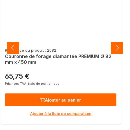
Référence du produit : 2082
Couronne de forage diamantée PREMIUM Ø 82
mm x 450 mm
65,75 €
Prix régulier :
Prix hors TVA, frais de port en sus
Ajouter au panier
Ajouter à la liste de comparaison