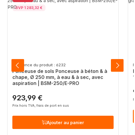
UVP 1 283,32 €
Référence du produit : 6232
R
Ponceuse de sols Ponceuse à béton & à
chape, Ø 250 mm, à eau & à sec, avec
aspiration | BSM-250/E-PRO
P
923,99 €
Prix régulier :
P
Prix hors TVA, frais de port en sus
Ajouter au panier