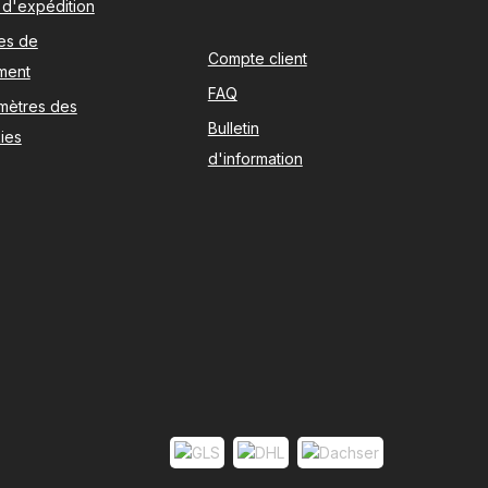
s d'expédition
es de
Compte client
ment
FAQ
mètres des
Bulletin
ies
d'information