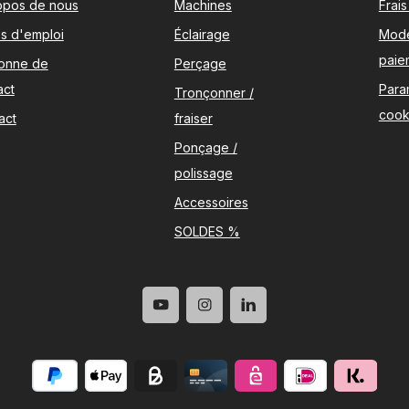
opos de nous
Machines
Frai
es d'emploi
Éclairage
Mod
paie
onne de
Perçage
act
Para
Tronçonner /
cook
act
fraiser
Ponçage /
polissage
Accessoires
SOLDES %