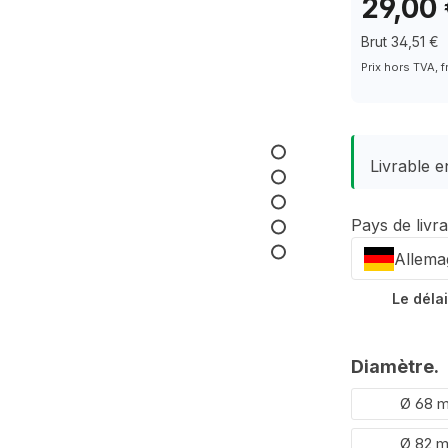
29,00
Brut 34,51 €
Prix hors TVA, f
Livrable en
Pays de livr
Allema
Le délai
Sélectionn
Diamètre.
Ø 68 
Ø 82 