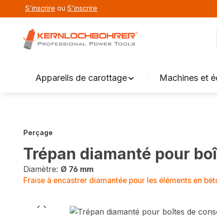
S'inscrire
ou
S'inscrire
echerche
Aller à la navigation principale
Appareils de carottage
Machines et 
Perçage
Trépan diamanté pour bo
Diamètre:
Ø 76 mm
Fraise à encastrer diamantée pour les éléments en béto
Sauter la galerie d'images