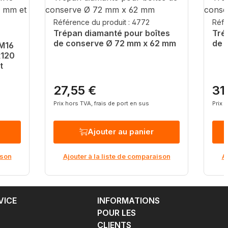
Référence du produit : 4772
Réfé
Trépan diamanté pour boîtes
Tré
de conserve Ø 72 mm x 62 mm
de 
M16
x120
t
27,55 €
31
Prix régulier :
Prix
Prix hors TVA, frais de port en sus
Prix 
Ajouter au panier
ison
Ajouter à la liste de comparaison
A
VICE
INFORMATIONS
POUR LES
CLIENTS