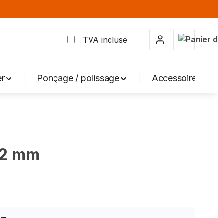
Le panier
TVA incluse
er
Ponçage / polissage
Accessoires
62 mm