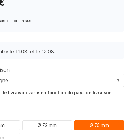
 €
rais de port en sus
tre le 11.08. et le 12.08.
aison
gne
▼
 de livraison varie en fonction du pays de livraison
er
mm
Ø 72 mm
Ø 76 mm
mm