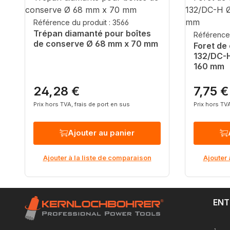
Référence du produit : 3566
Trépan diamanté pour boîtes
Référence 
de conserve Ø 68 mm x 70 mm
Foret de
132/DC-H
160 mm
24,28 €
7,75 €
Prix régulier :
Prix régul
Prix hors TVA, frais de port en sus
Prix hors TVA
Ajouter au panier
Ajouter à la liste de comparaison
Ajouter 
ENT