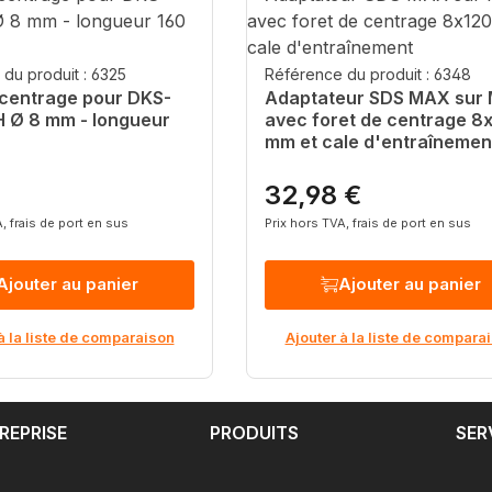
du produit : 6325
Référence du produit : 6348
 centrage pour DKS-
Adaptateur SDS MAX sur 
 Ø 8 mm - longueur
avec foret de centrage 8
mm et cale d'entraînemen
32,98 €
ier :
Prix régulier :
, frais de port en sus
Prix hors TVA, frais de port en sus
Ajouter au panier
Ajouter au panier
à la liste de comparaison
Ajouter à la liste de compara
REPRISE
PRODUITS
SER