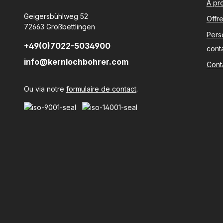
À pr
Geigersbühlweg 52
Offr
72663 Großbettlingen
Pers
+49(0)7022-5034900
cont
info@kernlochbohrer.com
Cont
Ou via notre
formulaire de contact
.