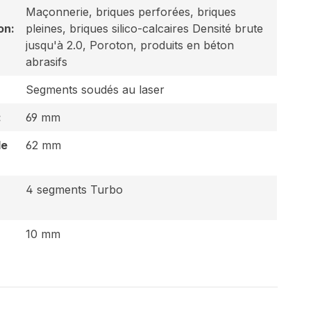
Maçonnerie, briques perforées, briques
on:
pleines, briques silico-calcaires Densité brute
jusqu'à 2.0, Poroton, produits en béton
abrasifs
Segments soudés au laser
:
69 mm
de
62 mm
4 segments Turbo
u
10 mm