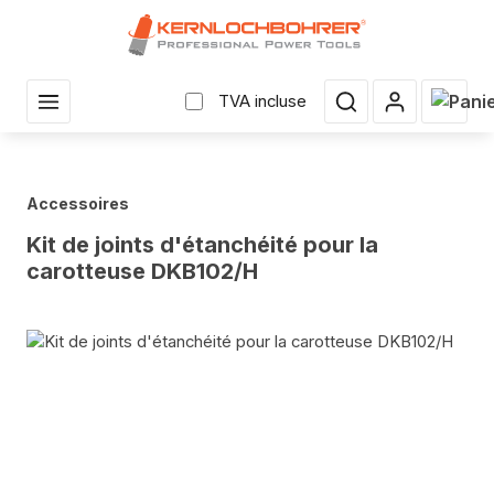
enu principal
Le pan
TVA incluse
Accessoires
Kit de joints d'étanchéité pour la
carotteuse DKB102/H
Sauter la galerie d'images