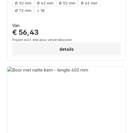
Ø 32 mm
Ø 42 mm
Ø 52 mm
Ø 62 mm
Ø 72 mm
+ 18
Normale prijs:
Van
€ 56,43
Prijzen excl. btw plus verzendkosten
details