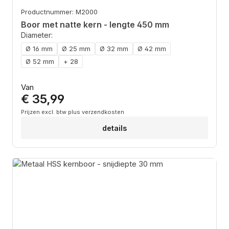
Productnummer: M2000
Boor met natte kern - lengte 450 mm
Diameter:
Ø 16 mm
Ø 25 mm
Ø 32 mm
Ø 42 mm
Ø 52 mm
+ 28
Normale prijs:
Van
€ 35,99
Prijzen excl. btw plus verzendkosten
details