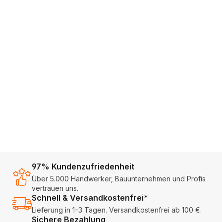
7-delige set HSS-metaalboorkronen
€ 97,05
Normale prijs:
Prijzen excl. btw plus verzendkosten
Toevoegen aan winkelmandje
Toevoegen aan vergelijkingslijst
97% Kundenzufriedenheit
Über 5.000 Handwerker, Bauunternehmen und Profis
vertrauen uns.
Schnell & Versandkostenfrei*
Lieferung in 1–3 Tagen. Versandkostenfrei ab 100 €.
Sichere Bezahlung