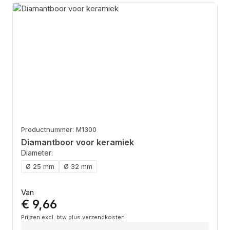
Productnummer: M1300
Diamantboor voor keramiek
Diameter:
Ø 25 mm
Ø 32 mm
Normale prijs:
Van
€ 9,66
Prijzen excl. btw plus verzendkosten