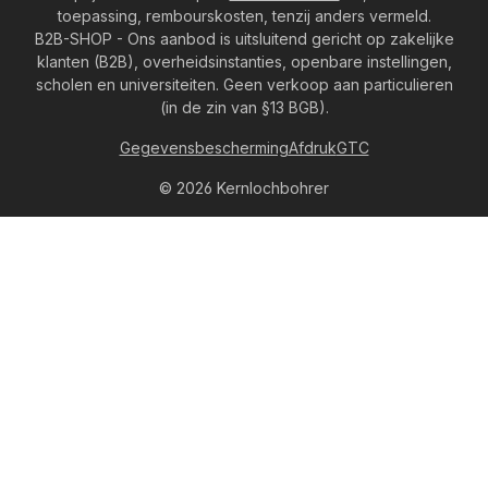
toepassing, rembourskosten, tenzij anders vermeld.
B2B-SHOP - Ons aanbod is uitsluitend gericht op zakelijke
klanten (B2B), overheidsinstanties, openbare instellingen,
scholen en universiteiten. Geen verkoop aan particulieren
(in de zin van §13 BGB).
Gegevensbescherming
Afdruk
GTC
© 2026 Kernlochbohrer