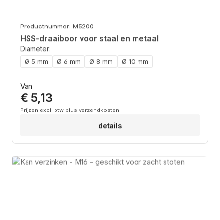
Productnummer: M5200
HSS-draaiboor voor staal en metaal
Diameter:
Ø 5 mm
Ø 6 mm
Ø 8 mm
Ø 10 mm
Normale prijs:
Van
€ 5,13
Prijzen excl. btw plus verzendkosten
details