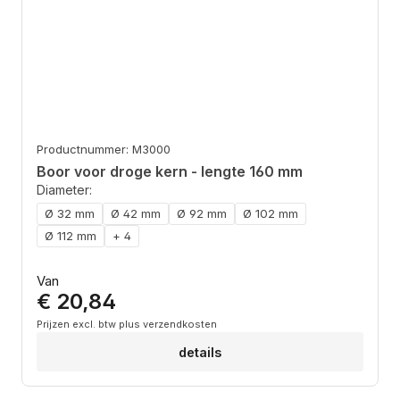
Productnummer: M3000
Boor voor droge kern - lengte 160 mm
Diameter:
Ø 32 mm
Ø 42 mm
Ø 92 mm
Ø 102 mm
Ø 112 mm
+ 4
Normale prijs:
Van
€ 20,84
Prijzen excl. btw plus verzendkosten
details