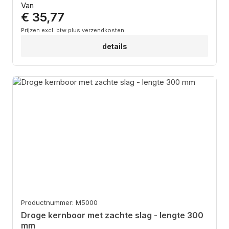
Normale prijs:
Van
€ 35,77
Prijzen excl. btw plus verzendkosten
details
Productnummer: M5000
Droge kernboor met zachte slag - lengte 300
mm