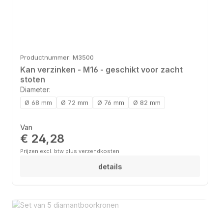
Productnummer: M3500
Kan verzinken - M16 - geschikt voor zacht
stoten
Diameter:
Ø 68 mm
Ø 72 mm
Ø 76 mm
Ø 82 mm
Normale prijs:
Van
€ 24,28
Prijzen excl. btw plus verzendkosten
details