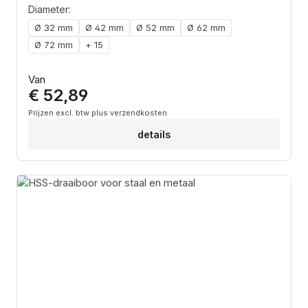
Diameter:
Ø 32 mm
Ø 42 mm
Ø 52 mm
Ø 62 mm
Ø 72 mm
+ 15
Normale prijs:
Van
€ 52,89
Prijzen excl. btw plus verzendkosten
details