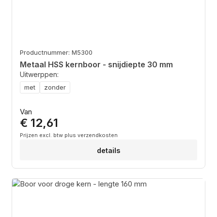
Productnummer: M5300
Metaal HSS kernboor - snijdiepte 30 mm
Uitwerppen:
met
zonder
Normale prijs:
Van
€ 12,61
Prijzen excl. btw plus verzendkosten
details