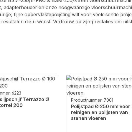
nze BSM-250/E-PRO & BSM-250/Xtrem vloerschuurmachines kr
, adapterhouder en onze hoogwaardige vloerschuurmachine 
ige, fijne oppervlaktepolijsting wilt voor veeleisende proj
resultaten die u wenst. Vertrouw op zijn prestaties om uitst
mmer: 6223
slijpschijf Terrazzo Ø
Productnummer: 7001
orrel 200
Polijstpad Ø 250 mm voor 
reinigen en polijsten van
stenen vloeren