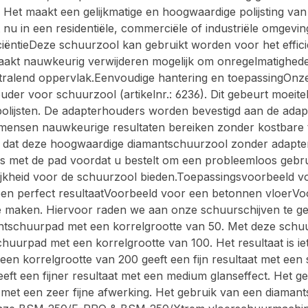
. Het maakt een gelijkmatige en hoogwaardige polijsting van
nu in een residentiële, commerciële of industriële omgevin
fficiëntieDeze schuurzool kan gebruikt worden voor het effic
aakt nauwkeurig verwijderen mogelijk om onregelmatighed
en stralend oppervlak.Eenvoudige hantering en toepassing
 voor schuurzool (artikelnr.: 6236). Dit gebeurt moeiteloos
polijsten. De adapterhouders worden bevestigd aan de adapte
ensen nauwkeurige resultaten bereiken zonder kostbare ti
e dat deze hoogwaardige diamantschuurzool zonder adapt
is met de pad voordat u bestelt om een probleemloos gebr
kheid voor de schuurzool bieden.Toepassingsvoorbeeld voo
en perfect resultaatVoorbeeld voor een betonnen vloerVoo
e maken. Hiervoor raden we aan onze schuurschijven te gebr
schuurpad met een korrelgrootte van 50. Met deze schuurp
uurpad met een korrelgrootte van 100. Het resultaat is iets
n korrelgrootte van 200 geeft een fijn resultaat met een s
ft een fijner resultaat met een medium glanseffect. Het 
 met een zeer fijne afwerking. Het gebruik van een diama