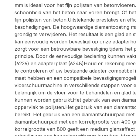
mm is ideaal voor het fijn polijsten van betonvloeren
schoonheid van het beton naar voren brengt. Of het 
fijn polijsten van beton.Uitstekende prestaties en e
beschadigingen. De hoogwaardige diamantcoating m
grondig te verwijderen. Het resultaat is een glad 
kan eenvoudig worden bevestigd op onze adapterhouder
zorgt voor een betrouwbare bevestiging tijdens het 
principe. Door de eenvoudige bediening kunnen vakm
(6236) en adapterplaat (6248)Houd er rekening me
te controleren of uw bestaande adapter compatibel 
maat hebben en een compatibele bevestigingsmogelij
vloerschuurmachine in verschillende stappen voor e
belangrijk om de vloer voor te behandelen en glad t
kunnen worden gebruikt.Het gebruik van een diamant
oppervlak te polijsten.Het gebruik van een diamantsch
bereikt. Het gebruik van een diamantschuurpad met ee
diamantschuurpad met een korrelgrootte van 400 gee
korrelgrootte van 800 geeft een medium glanseffect