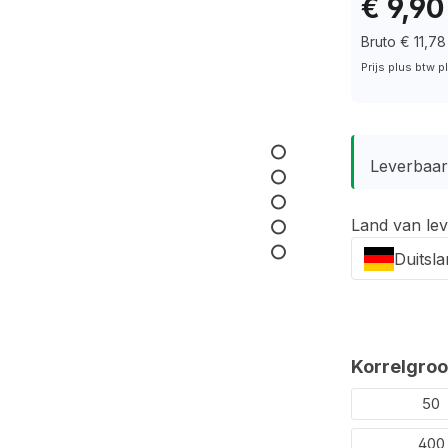
€ 9,90
Bruto € 11,78
Prijs plus btw 
Leverbaar 
Land van lev
Duitsl
Selecteer
Korrelgroo
50
400