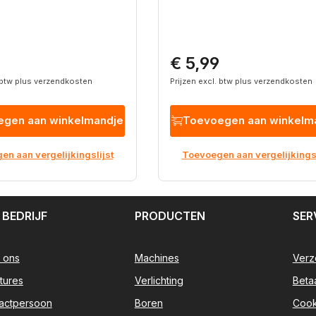
€ 5,99
rijs:
Normale prijs:
. btw plus verzendkosten
Prijzen excl. btw plus verzendkosten
gen aan winkelmandje
Toevoegen aan winkelm
n aan vergelijkingslijst
Toevoegen aan vergelijkingsl
 BEDRIJF
PRODUCTEN
SER
 ons
Machines
Verz
tures
Verlichting
Beta
actpersoon
Boren
Cook