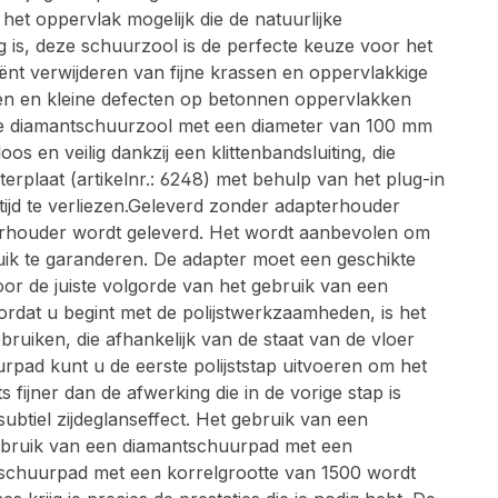
 het oppervlak mogelijk die de natuurlijke
g is, deze schuurzool is de perfecte keuze voor het
iënt verwijderen van fijne krassen en oppervlakkige
en en kleine defecten op betonnen oppervlakken
Onze diamantschuurzool met een diameter van 100 mm
 en veilig dankzij een klittenbandsluiting, die
rplaat (artikelnr.: 6248) met behulp van het plug-in
jd te verliezen.Geleverd zonder adapterhouder
erhouder wordt geleverd. Het wordt aanbevolen om
uik te garanderen. De adapter moet een geschikte
r de juiste volgorde van het gebruik van een
rdat u begint met de polijstwerkzaamheden, is het
uiken, die afhankelijk van de staat van de vloer
ad kunt u de eerste polijststap uitvoeren om het
 fijner dan de afwerking die in de vorige stap is
ubtiel zijdeglanseffect. Het gebruik van een
gebruik van een diamantschuurpad met een
ntschuurpad met een korrelgrootte van 1500 wordt