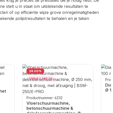
ijg je precies de prestaties die je nodig hebt. De
stelt u in staat om uitstekende resultaten te
ecten of op efficiënte wijze grove onregelmatigheden
ekende polijstresultaten te behalen en je taken
Korting
28.00
%
UVP € 1.283,32
Prod
Dia
Ø 1
het
Productnummer: 6232
Vloerschuurmachine,
betonschuurmachine &