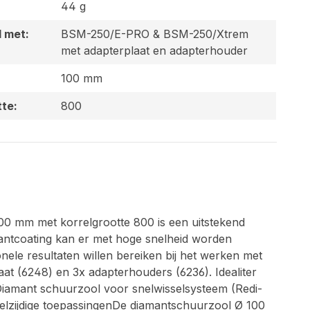
44 g
 met:
BSM-250/E-PRO & BSM-250/Xtrem
met adapterplaat en adapterhouder
100 mm
tte:
800
 mm met korrelgrootte 800 is een uitstekend
mantcoating kan er met hoge snelheid worden
nele resultaten willen bereiken bij het werken met
t (6248) en 3x adapterhouders (6236). Idealiter
iamant schuurzool voor snelwisselsysteem (Redi-
zijdige toepassingenDe diamantschuurzool Ø 100