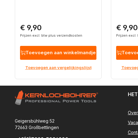
€ 9,90
€ 9,90
Normale prijs:
Normale p
Prijzen excl. btw plus verzendkosten
Prijzen excl
Toevoegen aan winkelmandje
Toevoe
Toevoegen aan vergelijkingslijst
Toevoege
HET
Over
Geigersbühlweg 52
Vaca
72663 Großbettlingen
Cont