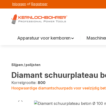
Inloggen
of
Registreer
zoeken
Overslaan naar hoofdnavigatie
Apparatuur voor kernboren
Maschinen
Slijpen / polijsten
Diamant schuurplateau b
Korrelgrootte:
800
Hoogwaardige diamantschuurpads voor veelzijdig beto
Fotogalerij overslaan