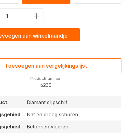
eid product: Voer de gewenste waarde 
evoegen aan winkelmandje
Toevoegen aan vergelijkingslijst
Productnummer:
6230
uct:
Diamant slijpschijf
gsgebied:
Nat en droog schuren
gsgebied:
Betonnen vloeren