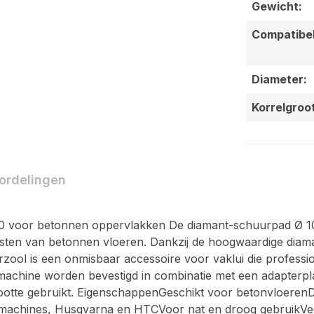
Gewicht:
Compatibel
Diameter:
Korrelgroo
ordelingen
 voor betonnen oppervlakken De diamant-schuurpad Ø 100
lijsten van betonnen vloeren. Dankzij de hoogwaardige dia
zool is een onmisbaar accessoire voor vaklui die professio
chine worden bevestigd in combinatie met een adapterplaa
otte gebruikt. EigenschappenGeschikt voor betonvloerenD
hines, Husqvarna en HTCVoor nat en droog gebruikVeel