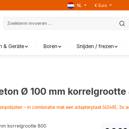
NL
€
Euro
 & Geräte
Boren
Snijden / frezen
eton Ø 100 mm korrelgrootte
npolijsten – in combinatie met een adapterplaat (6248), 3x 