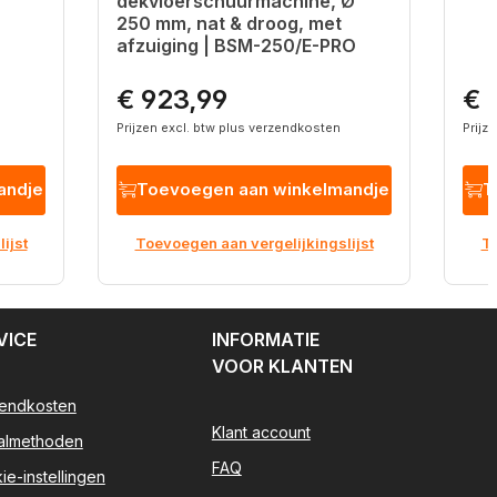
dekvloerschuurmachine, Ø
250 mm, nat & droog, met
afzuiging | BSM-250/E-PRO
€ 923,99
€ 
Normale prijs:
Norm
Prijzen excl. btw plus verzendkosten
Prijz
andje
Toevoegen aan winkelmandje
T
ijst
Toevoegen aan vergelijkingslijst
To
VICE
INFORMATIE
VOOR KLANTEN
endkosten
Klant account
almethoden
FAQ
ie-instellingen