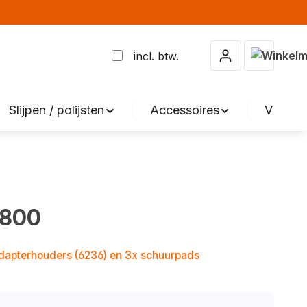
Winkelma
incl. btw.
Slijpen / polijsten
Accessoires
VERKO
 800
adapterhouders (6236) en 3x schuurpads