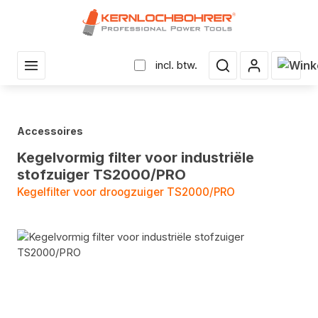
r hoofdinhoud
Winke
incl. btw.
Accessoires
Kegelvormig filter voor industriële
stofzuiger TS2000/PRO
Kegelfilter voor droogzuiger TS2000/PRO
Fotogalerij overslaan