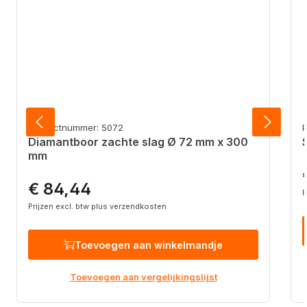
Productnummer: 5072
Diamantboor zachte slag Ø 72 mm x 300
mm
N
€ 84,44
Normale prijs:
P
Prijzen excl. btw plus verzendkosten
Toevoegen aan winkelmandje
Toevoegen aan vergelijkingslijst