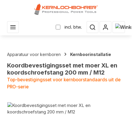
r hoofdinhoud
Winke
incl. btw.
Apparatuur voor kernboren
Kernboorinstallatie
Koordbevestigingsset met moer XL en
koordschroefstang 200 mm / M12
Top-bevestigingsset voor kernboorstandaards uit de
PRO-serie
Fotogalerij overslaan