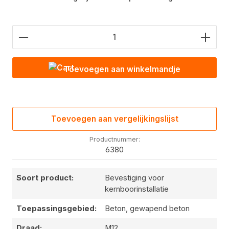
Hoeveelheid product: Voer de gewenste waarde in
Toevoegen aan winkelmandje
Toevoegen aan vergelijkingslijst
Productnummer:
6380
Soort product:
Bevestiging voor
kernboorinstallatie
Toepassingsgebied:
Beton, gewapend beton
Draad:
M12