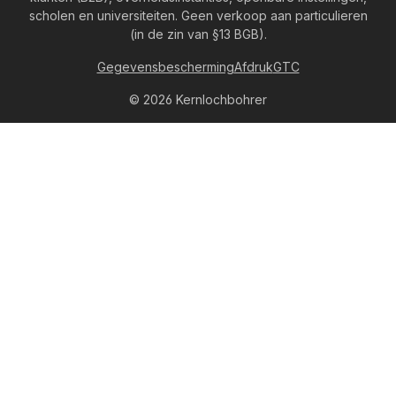
scholen en universiteiten. Geen verkoop aan particulieren
(in de zin van §13 BGB).
Gegevensbescherming
Afdruk
GTC
© 2026 Kernlochbohrer