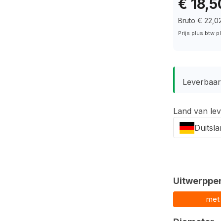
€ 18,5
Bruto € 22,0
Prijs plus btw 
Leverbaar 
Land van lev
Duitsl
Selecteer
Uitwerppe
met