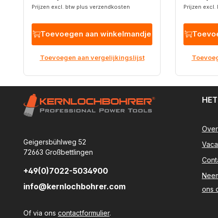
Prijzen excl. btw plus verzendkosten
Prijzen excl
Toevoegen aan winkelmandje
Toevoe
Toevoegen aan vergelijkingslijst
Toevoege
HET
Over
Geigersbühlweg 52
Vaca
72663 Großbettlingen
Cont
+49(0)7022-5034900
Neem
info@kernlochbohrer.com
ons 
Of via ons
contactformulier
.