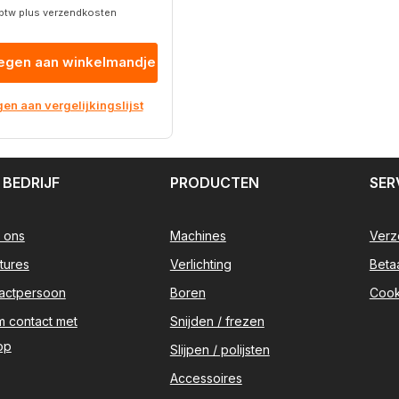
. btw plus verzendkosten
gen aan winkelmandje
n aan vergelijkingslijst
 BEDRIJF
PRODUCTEN
SER
 ons
Machines
Verz
tures
Verlichting
Beta
actpersoon
Boren
Cook
 contact met
Snijden / frezen
op
Slijpen / polijsten
Accessoires