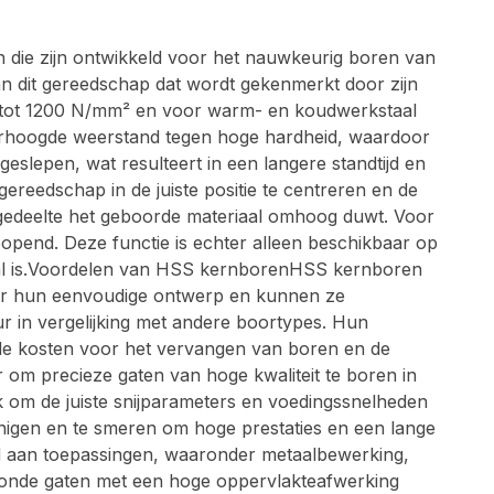
die zijn ontwikkeld voor het nauwkeurig boren van
an dit gereedschap dat wordt gekenmerkt door zijn
e tot 1200 N/mm² en voor warm- en koudwerkstaal
erhoogde weerstand tegen hoge hardheid, waardoor
slepen, wat resulteert in een langere standtijd en
eedschap in de juiste positie te centreren en de
ngedeelte het geboorde materiaal omhoog duwt. Voor
opend. Deze functie is echter alleen beschikbaar op
eval is.Voordelen van HSS kernborenHSS kernboren
door hun eenvoudige ontwerp en kunnen ze
 in vergelijking met andere boortypes. Hun
de kosten voor het vervangen van boren en de
om precieze gaten van hoge kwaliteit te boren in
k om de juiste snijparameters en voedingssnelheden
einigen en te smeren om hoge prestaties en een lange
 aan toepassingen, waaronder metaalbewerking,
 ronde gaten met een hoge oppervlakteafwerking