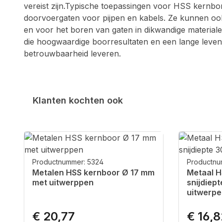
vereist zijn.Typische toepassingen voor HSS kernbo
doorvoergaten voor pijpen en kabels. Ze kunnen ook
en voor het boren van gaten in dikwandige materiale
die hoogwaardige boorresultaten en een lange leven
betrouwbaarheid leveren.
Klanten kochten ook
Productgalerij overslaan
Productnummer: 5324
Productnu
Metalen HSS kernboor Ø 17 mm
Metaal H
met uitwerppen
snijdiep
uitwerpe
€ 20,77
€ 16,
Normale prijs:
Normale p