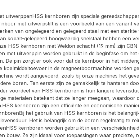
t uitwerppenHSS kernboren zijn speciale gereedschappen 
rnboor met uitwerpstift is een voorbeeld van een variant v
werken van ongelegeerd en gelegeerd staal met een sterkt
an kobalt-gelegeerd hoogwaardig snelstaal hebben een v
Onze HSS kernboren met Weldon schacht (19 mm) zijn CBN ge
met uitwerppin worden gebruikt in de beginfase om het ger
en. De pin zorgt er ook voor dat de kernboor in het midde
 de koelmiddeltoevoer in de magneetboormachine worden ge
machine wordt aangevoerd, zoals bij onze machines het g
 andere boren. Ten eerste zijn ze gemakkelijk te hanteren 
der voordeel van HSS kernboren is hun langere levensduur
ige materialen betekent dat ze langer meegaan, waardoor 
HSS kernboren zijn een efficiënte en economische manier 
rnborenBij het gebruik van HSS kernboren is het belangrij
 levensduur. Het is belangrijk om de boren regelmatig te r
enHSS kernboren worden gebruikt in een verscheidenheid
 en bouw. Ze zijn ideaal voor toepassingen waar precieze,