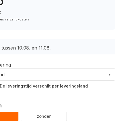
0
2
plus verzendkosten
tussen 10.08. en 11.08.
ering
and
▼
De leveringstijd verschilt per leveringsland
n
zonder