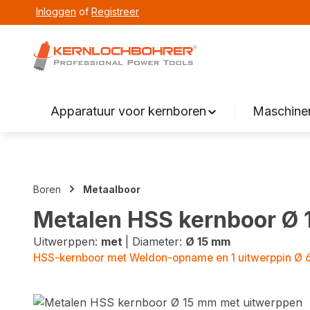
Inloggen
of
Registreer
zoeken
Overslaan naar hoofdnavigatie
Apparatuur voor kernboren
Maschinen
Boren
Metaalboor
Metalen HSS kernboor Ø 
Uitwerppen:
met
|
Diameter:
Ø 15 mm
HSS-kernboor met Weldon-opname en 1 uitwerppin Ø 
Fotogalerij overslaan