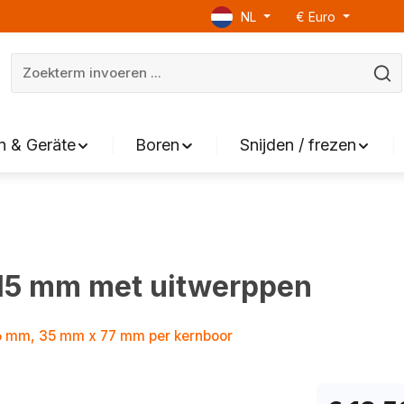
NL
€
Euro
 & Geräte
Boren
Snijden / frezen
15 mm met uitwerppen
6 mm, 35 mm x 77 mm per kernboor