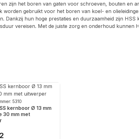
ren zijn het boren van gaten voor schroeven, bouten en a
 worden gebruikt voor het boren van koel- en olieleidinge
n. Dankzij hun hoge prestaties en duurzaamheid zijn HSS k
sduur vereisen. Met de juiste zorg en onderhoud kunnen H
mmer: 5310
SS kernboor Ø 13 mm
te 30 mm met
r
82
rijs: