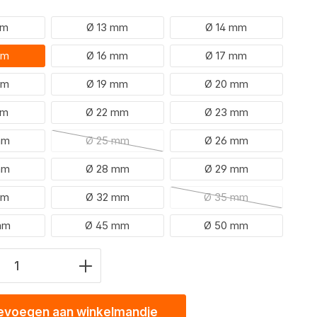
mm
Ø 13 mm
Ø 14 mm
mm
Ø 16 mm
Ø 17 mm
mm
Ø 19 mm
Ø 20 mm
mm
Ø 22 mm
Ø 23 mm
mm
Ø 25 mm
Ø 26 mm
(Deze optie is momenteel niet beschikbaar.)
mm
Ø 28 mm
Ø 29 mm
mm
Ø 32 mm
Ø 35 mm
(Deze optie is momen
mm
Ø 45 mm
Ø 50 mm
eid product: Voer de gewenste waarde 
evoegen aan winkelmandje