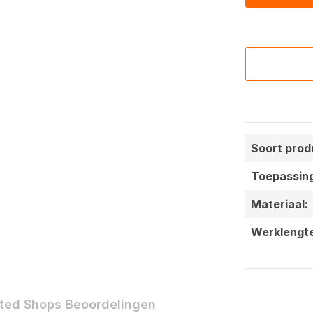
Soort prod
Toepassin
Materiaal:
Werklengt
ted Shops Beoordelingen