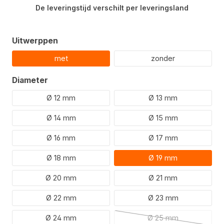
De leveringstijd verschilt per leveringsland
Selecteer
Uitwerppen
met
zonder
Selecteer
Diameter
Ø 12 mm
Ø 13 mm
Ø 14 mm
Ø 15 mm
Ø 16 mm
Ø 17 mm
Ø 18 mm
Ø 19 mm
Ø 20 mm
Ø 21 mm
Ø 22 mm
Ø 23 mm
Ø 24 mm
Ø 25 mm
(Deze optie is mome