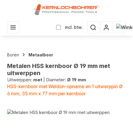
r hoofdinhoud
Winke
incl. btw.
Boren
Metaalboor
Metalen HSS kernboor Ø 19 mm met
uitwerppen
Uitwerppen:
met
|
Diameter:
Ø 19 mm
HSS-kernboor met Weldon-opname en 1 uitwerppin Ø
6 mm, 35 mm x 77 mm per kernboor
Fotogalerij overslaan