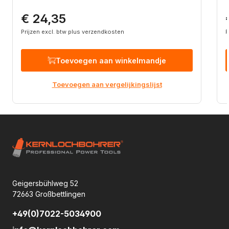
€ 24,35
Normale prijs:
N
Prijzen excl. btw plus verzendkosten
P
Toevoegen aan winkelmandje
Toevoegen aan vergelijkingslijst
Geigersbühlweg 52
72663 Großbettlingen
+49(0)7022-5034900