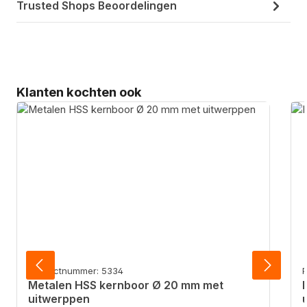
Trusted Shops Beoordelingen
Productgalerij overslaan
Klanten kochten ook
Productnummer: 5334
Metalen HSS kernboor Ø 20 mm met
uitwerppen