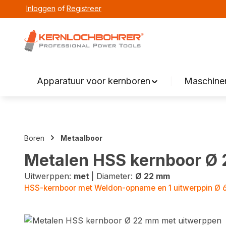
Inloggen
of
Registreer
zoeken
Overslaan naar hoofdnavigatie
Apparatuur voor kernboren
Maschinen
Boren
Metaalboor
Metalen HSS kernboor Ø
Uitwerppen:
met
|
Diameter:
Ø 22 mm
HSS-kernboor met Weldon-opname en 1 uitwerppin Ø 
Fotogalerij overslaan