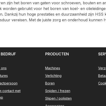
ren zijn het boren van gaten voor schroeven, bouten en a
 worden gebruikt voor het boren van koel- en olieleidinge
n. Dankzij hun hoge prestaties en duurzaamheid zijn HSS k
sduur vereisen. Met de juiste zorg en onderhoud kunnen H
 BEDRIJF
PRODUCTEN
SER
 ons
Machines
Verz
tures
Verlichting
Beta
actpersoon
Boren
Cook
 contact met
Snijden / frezen
op
Slijpen / polijsten
Accessoires