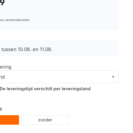
99
plus verzendkosten
tussen 10.08. en 11.08.
ering
and
▼
De leveringstijd verschilt per leveringsland
n
zonder