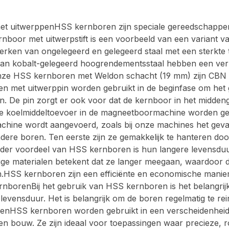
t uitwerppenHSS kernboren zijn speciale gereedschappen 
rnboor met uitwerpstift is een voorbeeld van een variant v
werken van ongelegeerd en gelegeerd staal met een sterkt
an kobalt-gelegeerd hoogrendementsstaal hebben een ve
Onze HSS kernboren met Weldon schacht (19 mm) zijn CBN ge
met uitwerppin worden gebruikt in de beginfase om het ger
en. De pin zorgt er ook voor dat de kernboor in het midde
 de koelmiddeltoevoer in de magneetboormachine worden ge
machine wordt aangevoerd, zoals bij onze machines het g
 andere boren. Ten eerste zijn ze gemakkelijk te hanteren 
der voordeel van HSS kernboren is hun langere levensduur
ige materialen betekent dat ze langer meegaan, waardoor 
HSS kernboren zijn een efficiënte en economische manier 
rnborenBij het gebruik van HSS kernboren is het belangrij
 levensduur. Het is belangrijk om de boren regelmatig te r
enHSS kernboren worden gebruikt in een verscheidenheid
 en bouw. Ze zijn ideaal voor toepassingen waar precieze,