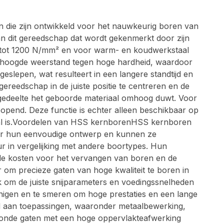
die zijn ontwikkeld voor het nauwkeurig boren van
an dit gereedschap dat wordt gekenmerkt door zijn
e tot 1200 N/mm² en voor warm- en koudwerkstaal
rhoogde weerstand tegen hoge hardheid, waardoor
slepen, wat resulteert in een langere standtijd en
eedschap in de juiste positie te centreren en de
ngedeelte het geboorde materiaal omhoog duwt. Voor
opend. Deze functie is echter alleen beschikbaar op
eval is.Voordelen van HSS kernborenHSS kernboren
door hun eenvoudige ontwerp en kunnen ze
 in vergelijking met andere boortypes. Hun
de kosten voor het vervangen van boren en de
om precieze gaten van hoge kwaliteit te boren in
k om de juiste snijparameters en voedingssnelheden
einigen en te smeren om hoge prestaties en een lange
 aan toepassingen, waaronder metaalbewerking,
 ronde gaten met een hoge oppervlakteafwerking