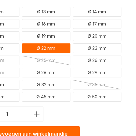
mm
Ø 13 mm
Ø 14 mm
mm
Ø 16 mm
Ø 17 mm
mm
Ø 19 mm
Ø 20 mm
mm
Ø 22 mm
Ø 23 mm
mm
Ø 25 mm
Ø 26 mm
(Deze optie is momenteel niet beschikbaar.)
mm
Ø 28 mm
Ø 29 mm
mm
Ø 32 mm
Ø 35 mm
(Deze optie is momen
mm
Ø 45 mm
Ø 50 mm
eid product: Voer de gewenste waarde 
evoegen aan winkelmandje