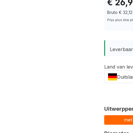
€ 26,
Bruto € 32,12
Prijs plus btw 
Leverbaar 
Land van lev
Duitsl
Selecteer
Uitwerppe
met