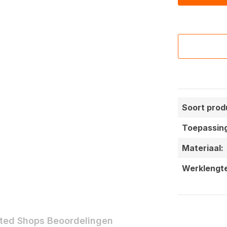
Soort prod
Toepassin
Materiaal:
Werklengt
ted Shops Beoordelingen