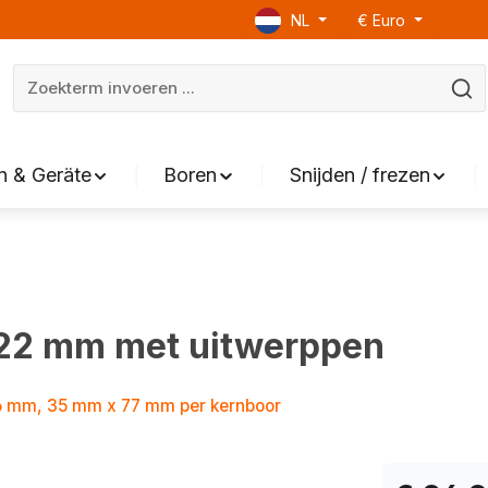
NL
€
Euro
 & Geräte
Boren
Snijden / frezen
 22 mm met uitwerppen
6 mm, 35 mm x 77 mm per kernboor