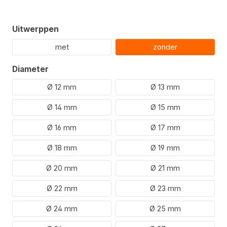
Selecteer
Uitwerppen
met
zonder
Selecteer
Diameter
Ø 12 mm
Ø 13 mm
Ø 14 mm
Ø 15 mm
Ø 16 mm
Ø 17 mm
Ø 18 mm
Ø 19 mm
Ø 20 mm
Ø 21 mm
Ø 22 mm
Ø 23 mm
Ø 24 mm
Ø 25 mm