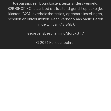
toepassing, rembourskosten, tenzij anders vermeld.
B2B-SHOP - Ons aanbod is uitsluitend gericht op zakelijke
klanten (B2B), overheidsinstanties, openbare instellingen,
scholen en universiteiten. Geen verkoop aan particulieren
(in de zin van §13 BGB).
Gegevensbescherming
Afdruk
GTC
© 2026 Kernlochbohrer