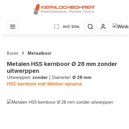
r hoofdinhoud
Winke
incl. btw.
Boren
Metaalboor
Metalen HSS kernboor Ø 28 mm zonder
uitwerppen
Uitwerppen:
zonder
|
Diameter:
Ø 28 mm
HSS-kernboor met Weldon-opname
Fotogalerij overslaan