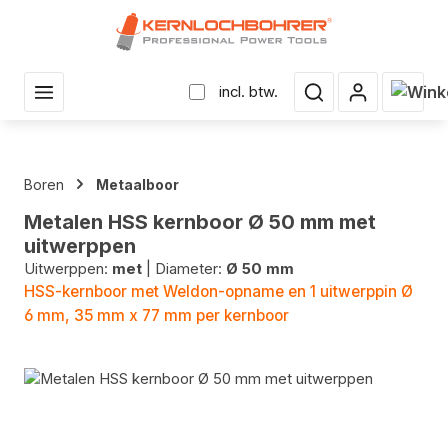
r hoofdinhoud
Winke
incl. btw.
Boren
Metaalboor
Metalen HSS kernboor Ø 50 mm met
uitwerppen
Uitwerppen:
met
|
Diameter:
Ø 50 mm
HSS-kernboor met Weldon-opname en 1 uitwerppin Ø
6 mm, 35 mm x 77 mm per kernboor
Fotogalerij overslaan