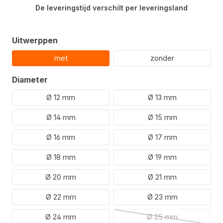
De leveringstijd verschilt per leveringsland
Selecteer
Uitwerppen
met
zonder
Selecteer
Diameter
Ø 12 mm
Ø 13 mm
Ø 14 mm
Ø 15 mm
Ø 16 mm
Ø 17 mm
Ø 18 mm
Ø 19 mm
Ø 20 mm
Ø 21 mm
Ø 22 mm
Ø 23 mm
Ø 24 mm
Ø 25 mm
(Deze optie is mome