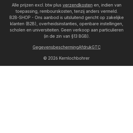
Alle prijzen excl. btw plus
verzendkosten
en, indien van
toepassing, rembourskosten, tenzij anders vermeld.
B2B-SHOP - Ons aanbod is uitsluitend gericht op zakelijke
klanten (B2B), overheidsinstanties, openbare instellingen,
scholen en universiteiten. Geen verkoop aan particulieren
(in de zin van §13 BGB).
Gegevensbescherming
Afdruk
GTC
© 2026 Kernlochbohrer