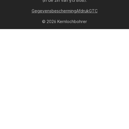
(in de zin van §13 BGB).
Gegevensbescherming
Afdruk
GTC
© 2026 Kernlochbohrer