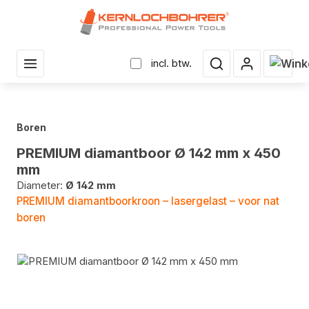
r hoofdinhoud
Winke
incl. btw.
Boren
PREMIUM diamantboor Ø 142 mm x 450
mm
Diameter:
Ø 142 mm
PREMIUM diamantboorkroon – lasergelast – voor nat
boren
Fotogalerij overslaan