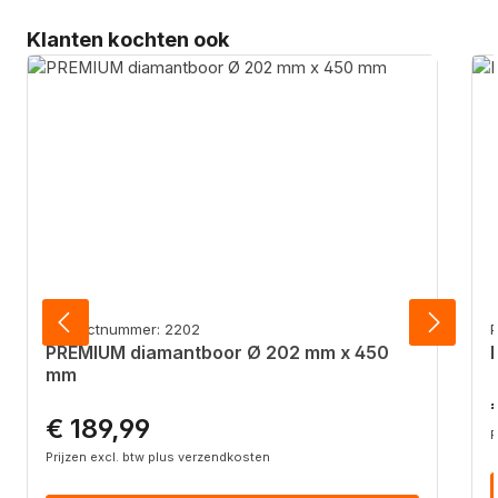
Productgalerij overslaan
Klanten kochten ook
Productnummer: 2202
PREMIUM diamantboor Ø 202 mm x 450
mm
N
€ 189,99
Normale prijs:
P
Prijzen excl. btw plus verzendkosten