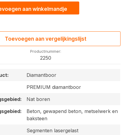
evoegen aan winkelmandje
Toevoegen aan vergelijkingslijst
Productnummer:
2250
uct:
Diamantboor
PREMIUM diamantboor
gsgebied:
Nat boren
gsgebied:
Beton, gewapend beton, metselwerk en
baksteen
Segmenten lasergelast