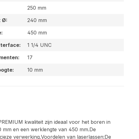
250 mm
 Ø:
240 mm
e:
450 mm
terface:
1 1/4 UNC
gmenten:
17
ogte:
10 mm
MIUM kwaliteit zijn ideaal voor het boren in
 500 mm en een werklengte van 450 mm.De
cieze verwerking.Voordelen van laserlassen:De