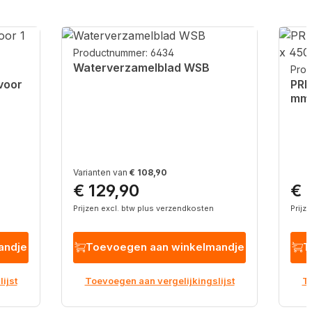
Productnummer: 6434
Waterverzamelblad WSB
Prod
voor
PRE
mm 
Varianten van
€ 108,90
€ 129,90
€ 
Normale prijs:
Norm
Prijzen excl. btw plus verzendkosten
Prijz
andje
Toevoegen aan winkelmandje
T
ijst
Toevoegen aan vergelijkingslijst
To