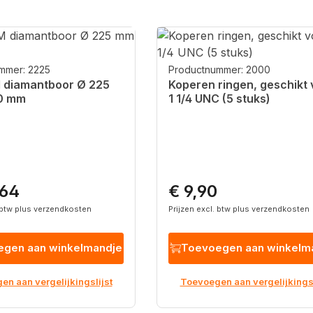
mmer: 2225
Productnummer: 2000
 diamantboor Ø 225
Koperen ringen, geschikt 
0 mm
1 1/4 UNC (5 stuks)
,64
€ 9,90
rijs:
Normale prijs:
. btw plus verzendkosten
Prijzen excl. btw plus verzendkosten
gen aan winkelmandje
Toevoegen aan winkelm
n aan vergelijkingslijst
Toevoegen aan vergelijkingsl