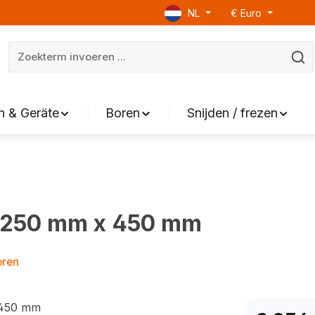
NL
€
Euro
 & Geräte
Boren
Snijden / frezen
 250 mm x 450 mm
oren