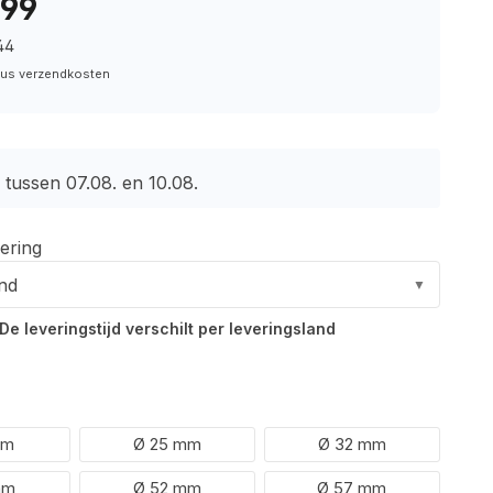
,99
44
plus verzendkosten
 tussen 07.08. en 10.08.
ering
and
▼
De leveringstijd verschilt per leveringsland
mm
Ø 25 mm
Ø 32 mm
mm
Ø 52 mm
Ø 57 mm