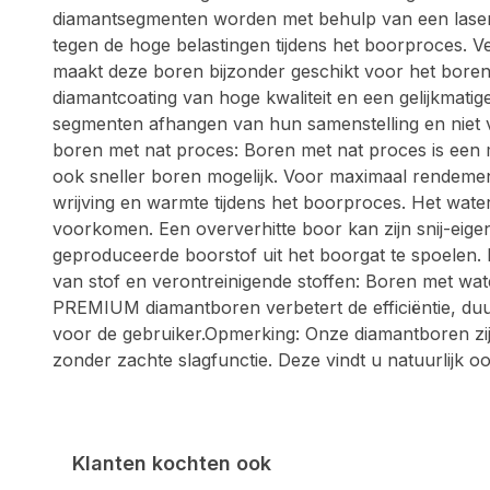
diamantsegmenten worden met behulp van een laser a
tegen de hoge belastingen tijdens het boorproces. V
maakt deze boren bijzonder geschikt voor het bor
diamantcoating van hoge kwaliteit en een gelijkmatig
segmenten afhangen van hun samenstelling en niet v
boren met nat proces: Boren met nat proces is een 
ook sneller boren mogelijk. Voor maximaal rendemen
wrijving en warmte tijdens het boorproces. Het wate
voorkomen. Een oververhitte boor kan zijn snij-eig
geproduceerde boorstof uit het boorgat te spoelen. H
van stof en verontreinigende stoffen: Boren met wa
PREMIUM diamantboren verbetert de efficiëntie, duu
voor de gebruiker.Opmerking: Onze diamantboren zi
zonder zachte slagfunctie. Deze vindt u natuurlijk oo
Klanten kochten ook