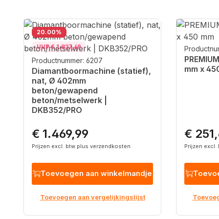
Productgalerij overslaan
Korting
20.00
%
UVP € 1.837,49
Productnu
PREMIUM
Productnummer: 6207
mm x 45
Diamantboormachine (statief),
nat, Ø 402mm
beton/gewapend
beton/metselwerk |
DKB352/PRO
€ 1.469,99
€ 251
Normale prijs:
Normale p
Prijzen excl. btw plus verzendkosten
Prijzen excl
Toevoegen aan winkelmandje
Toevoe
Toevoegen aan vergelijkingslijst
Toevoege