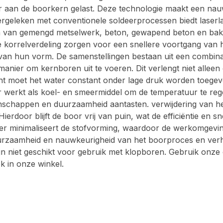
an de boorkern gelast. Deze technologie maakt een nauwke
ergeleken met conventionele soldeerprocessen biedt laserl
en van gemengd metselwerk, beton, gewapend beton en b
e korrelverdeling zorgen voor een snellere voortgang van he
an hun vorm. De samenstellingen bestaan uit een combinati
manier om kernboren uit te voeren. Dit verlengt niet alle
t moet het water constant onder lage druk worden toegevo
r werkt als koel- en smeermiddel om de temperatuur te reg
enschappen en duurzaamheid aantasten. verwijdering van he
ierdoor blijft de boor vrij van puin, wat de efficiëntie en
ter minimaliseert de stofvorming, waardoor de werkomgevi
rzaamheid en nauwkeurigheid van het boorproces en verhoo
jn niet geschikt voor gebruik met klopboren. Gebruik onz
k in onze winkel.