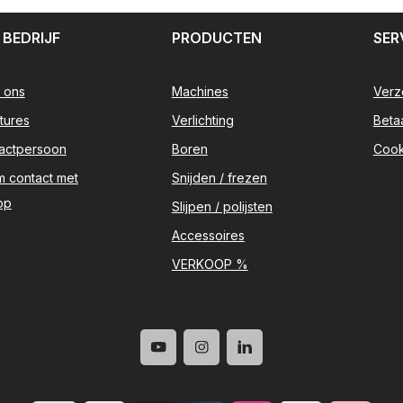
 BEDRIJF
PRODUCTEN
SER
 ons
Machines
Verz
tures
Verlichting
Beta
actpersoon
Boren
Cook
 contact met
Snijden / frezen
op
Slijpen / polijsten
Accessoires
VERKOOP %