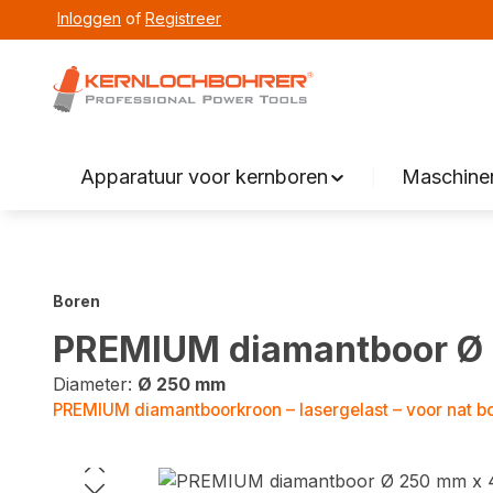
Inloggen
of
Registreer
zoeken
Overslaan naar hoofdnavigatie
Apparatuur voor kernboren
Maschinen
Boren
PREMIUM diamantboor Ø
Diameter:
Ø 250 mm
PREMIUM diamantboorkroon – lasergelast – voor nat b
Fotogalerij overslaan