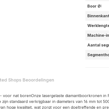
Boor Ø:
Binnenkant
Werklengt
Machine-in
Aantal se
Segmentho
ted Shops Beoordelingen
oor nat borenOnze lasergelaste diamantboorkronen in PRE
 zijn standaard verkrijgbaar in diameters van 16 mm tot
 hoge kwaliteit, wat zorgt voor een doeltreffende en pre