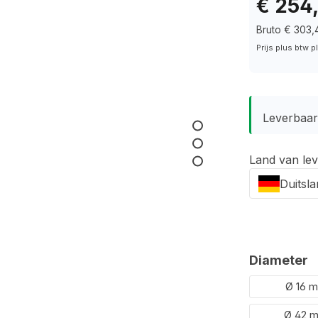
€ 254
Bruto € 303,
Prijs plus btw 
Leverbaar
Land van lev
Duitsl
Selecteer
Diameter
Ø 16 
Ø 42 