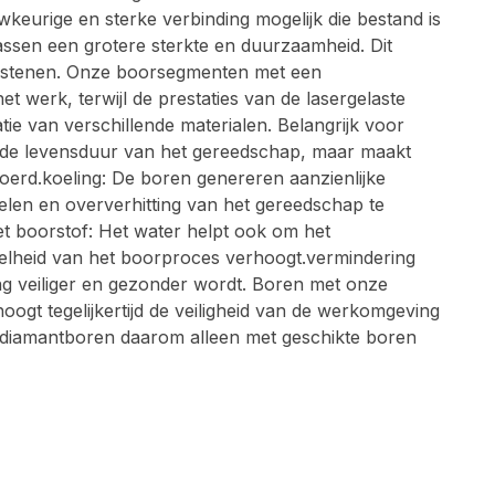
urige en sterke verbinding mogelijk die bestand is
assen een grotere sterkte en duurzaamheid. Dit
akstenen. Onze boorsegmenten met een
t werk, terwijl de prestaties van de lasergelaste
e van verschillende materialen. Belangrijk voor
en de levensduur van het gereedschap, maar maakt
erd.koeling: De boren genereren aanzienlijke
elen en oververhitting van het gereedschap te
t boorstof: Het water helpt ook om het
 snelheid van het boorproces verhoogt.vermindering
ng veiliger en gezonder wordt. Boren met onze
gt tegelijkertijd de veiligheid van de werkomgeving
e diamantboren daarom alleen met geschikte boren