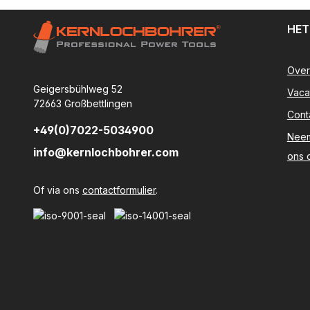
HET
Over
Geigersbühlweg 52
Vaca
72663 Großbettlingen
Cont
+49(0)7022-5034900
Neem
info@kernlochbohrer.com
ons 
Of via ons
contactformulier
.