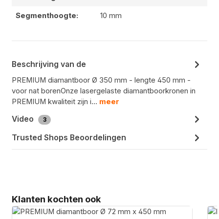
Segmenthoogte:
10 mm
Beschrijving van de
PREMIUM diamantboor Ø 350 mm - lengte 450 mm -
voor nat borenOnze lasergelaste diamantboorkronen in
PREMIUM kwaliteit zijn i…
meer
Video
3
Trusted Shops Beoordelingen
Productgalerij overslaan
Klanten kochten ook