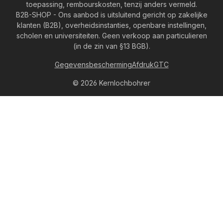
toepassing, rembourskosten, tenzij anders vermeld.
B2B-SHOP - Ons aanbod is uitsluitend gericht op zakelijke
klanten (B2B), overheidsinstanties, openbare instellingen,
scholen en universiteiten. Geen verkoop aan particulieren
(in de zin van §13 BGB).
Gegevensbescherming
Afdruk
GTC
© 2026 Kernlochbohrer