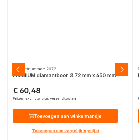
Productnummer: 2072
PREMIUM diamantboor Ø 72 mm x 450 mm
€ 60,48
Normale prijs:
N
Prijzen excl. btw plus verzendkosten
P
Toevoegen aan winkelmandje
Toevoegen aan vergelijkingslijst