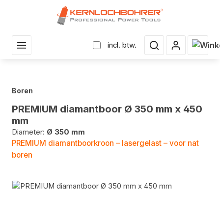
r hoofdinhoud
Winke
incl. btw.
Boren
PREMIUM diamantboor Ø 350 mm x 450
mm
Diameter:
Ø 350 mm
PREMIUM diamantboorkroon – lasergelast – voor nat
boren
Fotogalerij overslaan