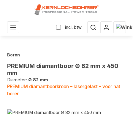
r hoofdinhoud
Winke
incl. btw.
Boren
PREMIUM diamantboor Ø 82 mm x 450
mm
Diameter:
Ø 82 mm
PREMIUM diamantboorkroon – lasergelast – voor nat
boren
Fotogalerij overslaan