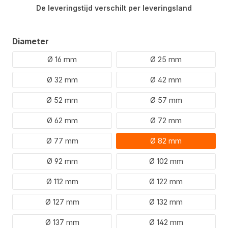
De leveringstijd verschilt per leveringsland
Selecteer
Diameter
Ø 16 mm
Ø 25 mm
Ø 32 mm
Ø 42 mm
Ø 52 mm
Ø 57 mm
Ø 62 mm
Ø 72 mm
Ø 77 mm
Ø 82 mm
Ø 92 mm
Ø 102 mm
Ø 112 mm
Ø 122 mm
Ø 127 mm
Ø 132 mm
Ø 137 mm
Ø 142 mm