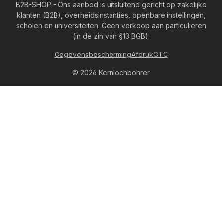
B2B-SHOP - Ons aanbod is uitsluitend gericht op zakelijke
klanten (B2B), overheidsinstanties, openbare instellingen,
scholen en universiteiten. Geen verkoop aan particulieren
(in de zin van §13 BGB).
Gegevensbescherming
Afdruk
GTC
© 2026 Kernlochbohrer