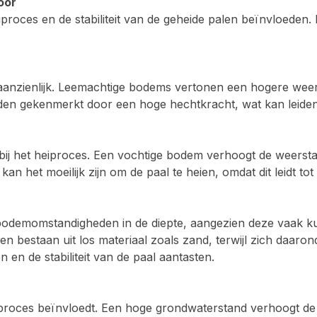
oor
ces en de stabiliteit van de geheide palen beïnvloeden. H
aanzienlijk. Leemachtige bodems vertonen een hogere weer
n gekenmerkt door een hoge hechtkracht, wat kan leiden t
 bij het heiproces. Een vochtige bodem verhoogt de weerst
kan het moeilijk zijn om de paal te heien, omdat dit leidt t
 bodemomstandigheden in de diepte, aangezien deze vaak k
 bestaan uit los materiaal zoals zand, terwijl zich daarond
 en de stabiliteit van de paal aantasten.
iproces beïnvloedt. Een hoge grondwaterstand verhoogt de 