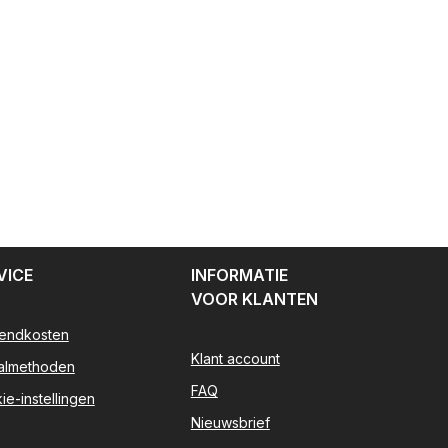
VICE
INFORMATIE
VOOR KLANTEN
endkosten
Klant account
almethoden
FAQ
ie-instellingen
Nieuwsbrief