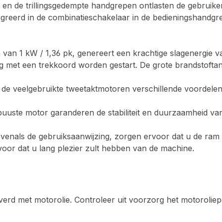
n de trillingsgedempte handgrepen ontlasten de gebruiker
greerd in de combinatieschakelaar in de bedieningshandgree
an 1 kW / 1,36 pk, genereert een krachtige slagenergie va
g met een trekkoord worden gestart. De grote brandstofta
e veelgebruikte tweetaktmotoren verschillende voordelen: e
uuste motor garanderen de stabiliteit en duurzaamheid va
nals de gebruiksaanwijzing, zorgen ervoor dat u de ram v
or dat u lang plezier zult hebben van de machine.
 met motorolie. Controleer uit voorzorg het motoroliepeil