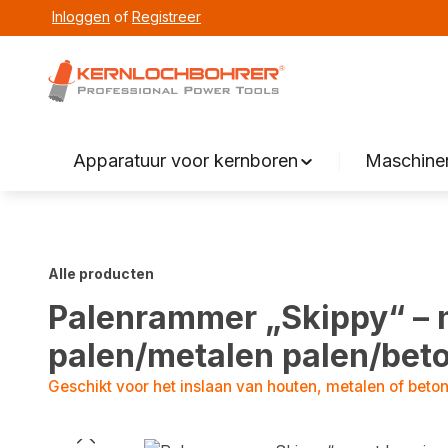
Inloggen
of
Registreer
zoeken
Overslaan naar hoofdnavigatie
Apparatuur voor kernboren
Maschinen
Alle producten
Palenrammer „Skippy“ – 
palen/metalen palen/bet
Geschikt voor het inslaan van houten, metalen of beto