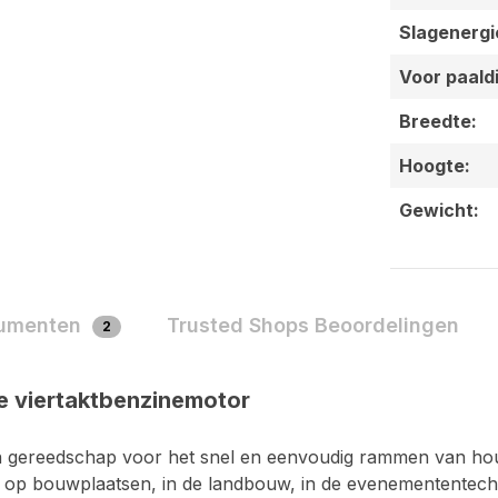
Slagenergi
Voor paald
Breedte:
Hoogte:
Gewicht:
umenten
Trusted Shops Beoordelingen
2
e viertaktbenzinemotor
n gereedschap voor het snel en eenvoudig rammen van hou
k op bouwplaatsen, in de landbouw, in de evenemententechn