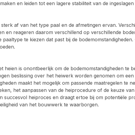
ken en leiden tot een lagere stabiliteit van de ingeslagen 
rk af van het type paal en de afmetingen ervan. Verschill
en en reageren daarom verschillend op verschillende bod
uiste paaltype te kiezen dat past bij de bodemomstandighede
loeden.
heien is onontbeerlijk om de bodemomstandigheden te beoo
ogen beslissing over het heiwerk worden genomen om een opt
heden maakt het mogelijk om passende maatregelen te ne
ieken, het aanpassen van de heiprocedure of de keuze van 
 succesvol heiproces en draagt ertoe bij om potentiële p
 veiligheid van het bouwwerk te waarborgen.