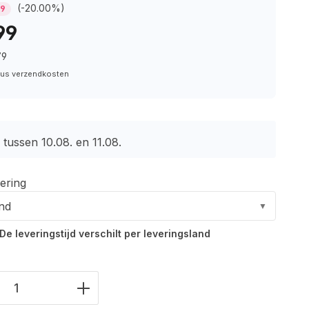
(-20.00%)
99
99
79
plus verzendkosten
tussen 10.08. en 11.08.
ering
and
▼
De leveringstijd verschilt per leveringsland
eid product: Voer de gewenste waarde 