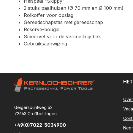
Heispaal "Skippy"
2 stuks paalhulzen (Ø 70 mm en Ø 100 mm)
Rolkoffer voor opslag
Gereedschapstas met gereedschap
Reserve-bougie
Smeervet voor de versnellingsbak
Gebruiksaanwijzing
HET
Over
Geigersbühlweg 52
Vaca
72663 Großbettlingen
Cont
+49(0)7022-5034900
Neem