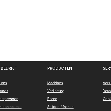
 BEDRIJF
PRODUCTEN
SER
 ons
Machines
Verz
tures
Verlichting
Beta
actpersoon
Boren
Cook
 contact met
Snijden / frezen