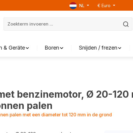
NL
€
Euro
 & Geräte
Boren
Snijden / frezen
met benzinemotor, Ø 20-120
onnen palen
nnen palen met een diameter tot 120 mm in de grond