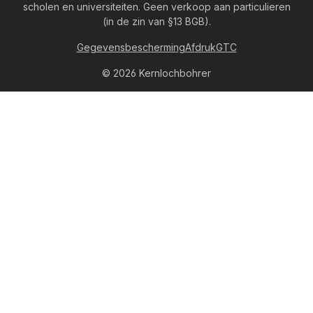
scholen en universiteiten. Geen verkoop aan particulieren
(in de zin van §13 BGB).
Gegevensbescherming
Afdruk
GTC
© 2026 Kernlochbohrer