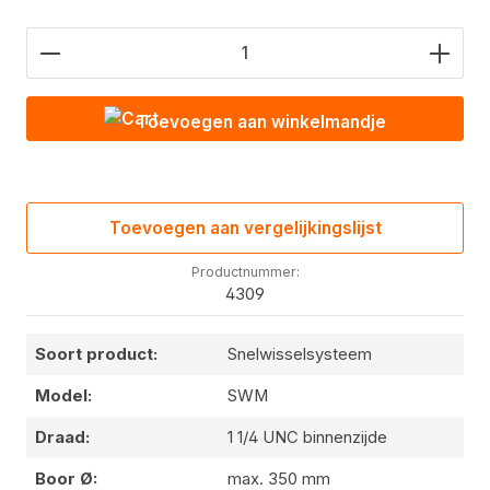
Hoeveelheid product: Voer de gewenste waarde in
Toevoegen aan winkelmandje
Toevoegen aan vergelijkingslijst
Productnummer:
4309
Soort product:
Snelwisselsysteem
Model:
SWM
Draad:
1 1/4 UNC binnenzijde
Boor Ø:
max. 350 mm