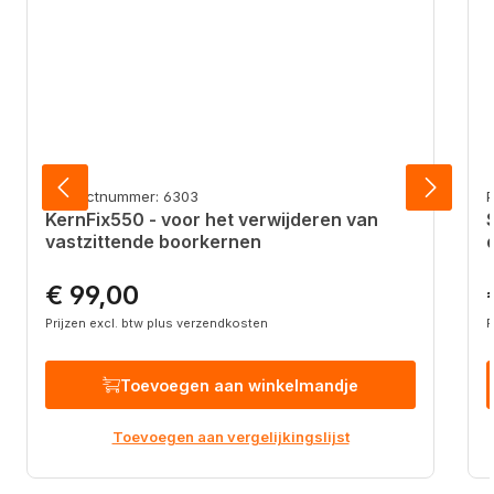
Productnummer: 6303
KernFix550 - voor het verwijderen van
vastzittende boorkernen
€ 99,00
Normale prijs:
N
Prijzen excl. btw plus verzendkosten
P
Toevoegen aan winkelmandje
Toevoegen aan vergelijkingslijst