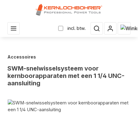
r hoofdinhoud
Winke
incl. btw.
Accessoires
SWM-snelwisselsysteem voor
kernboorapparaten met een 1 1/4 UNC-
aansluiting
Fotogalerij overslaan