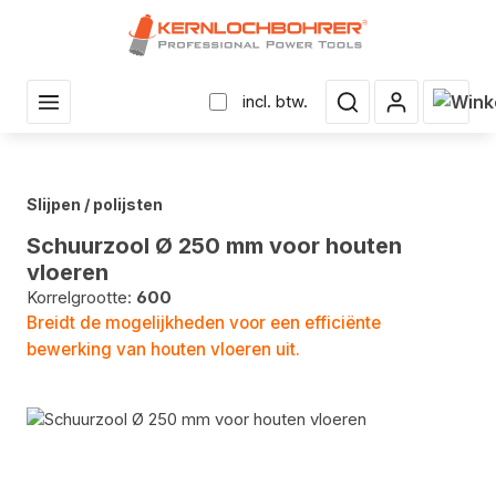
r hoofdinhoud
Winke
incl. btw.
Slijpen / polijsten
Schuurzool Ø 250 mm voor houten
vloeren
Korrelgrootte:
600
Breidt de mogelijkheden voor een efficiënte
bewerking van houten vloeren uit.
Fotogalerij overslaan