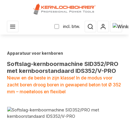
r hoofdinhoud
Winke
incl. btw.
Apparatuur voor kernboren
Softslag-kernboormachine SID352/PRO
met kernboorstandaard IDS352/V-PRO
Nieuw en de beste in zijn klasse! In de modus voor
zacht boren droog boren in gewapend beton tot Ø 352
mm – moeiteloos en flexibel
Fotogalerij overslaan