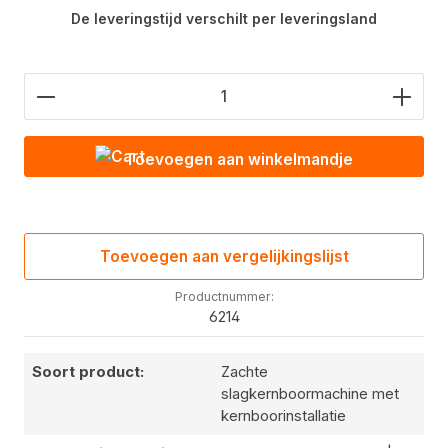
De leveringstijd verschilt per leveringsland
Hoeveelheid product: Voer de gewenste waarde in
Toevoegen aan winkelmandje
Toevoegen aan vergelijkingslijst
Productnummer:
6214
Soort product:
Zachte
slagkernboormachine met
kernboorinstallatie