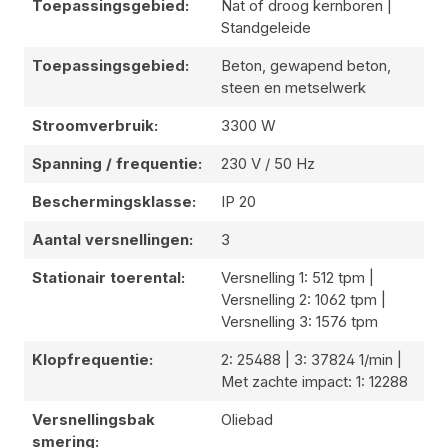
Toepassingsgebied:
Nat of droog kernboren |
Standgeleide
Toepassingsgebied:
Beton, gewapend beton,
steen en metselwerk
Stroomverbruik:
3300 W
Spanning / frequentie:
230 V / 50 Hz
Beschermingsklasse:
IP 20
Aantal versnellingen:
3
Stationair toerental:
Versnelling 1: 512 tpm |
Versnelling 2: 1062 tpm |
Versnelling 3: 1576 tpm
Klopfrequentie:
2: 25488 | 3: 37824 1/min |
Met zachte impact: 1: 12288
Versnellingsbak
Oliebad
smering: