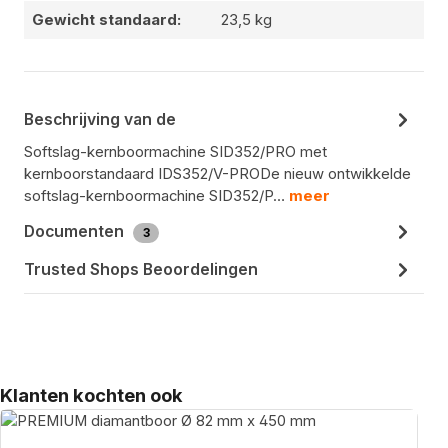
Gewicht standaard:
23,5 kg
Beschrijving van de
Softslag-kernboormachine SID352/PRO met
kernboorstandaard IDS352/V-PRODe nieuw ontwikkelde
softslag-kernboormachine SID352/P…
meer
Documenten
3
Trusted Shops Beoordelingen
Productgalerij overslaan
Klanten kochten ook