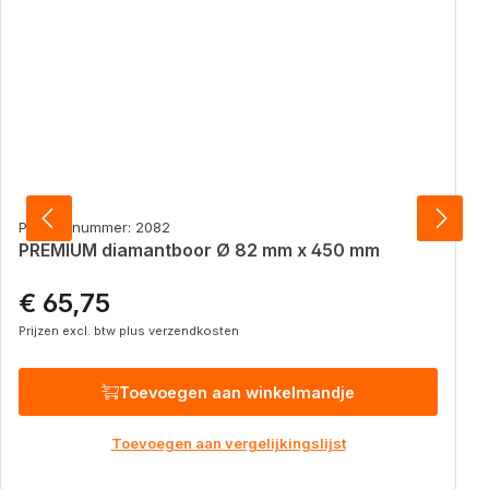
Productnummer: 2082
PREMIUM diamantboor Ø 82 mm x 450 mm
€ 65,75
Normale prijs:
Prijzen excl. btw plus verzendkosten
Toevoegen aan winkelmandje
Toevoegen aan vergelijkingslijst