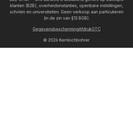
klanten (B2B), overheidsinstanties, openbare instellingen,
scholen en universiteiten. Geen verkoop aan particulieren
(in de zin van §13 BGB).
Gegevensbescherming
Afdruk
GTC
© 2026 Kernlochbohrer