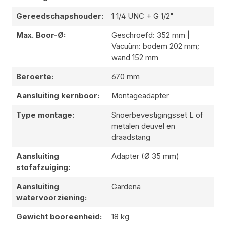
Gereedschapshouder:
1 1/4 UNC + G 1/2"
Max. Boor-Ø:
Geschroefd: 352 mm |
Vacuüm: bodem 202 mm;
wand 152 mm
Beroerte:
670 mm
Aansluiting kernboor:
Montageadapter
Type montage:
Snoerbevestigingsset L of
metalen deuvel en
draadstang
Aansluiting
Adapter (Ø 35 mm)
stofafzuiging:
Aansluiting
Gardena
watervoorziening:
Gewicht booreenheid:
18 kg