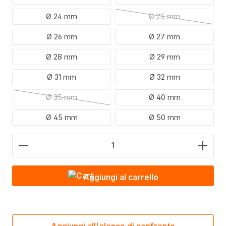
Ø 24 mm
Ø 25 mm
(Questa opzione non 
Ø 26 mm
Ø 27 mm
Ø 28 mm
Ø 29 mm
Ø 31 mm
Ø 32 mm
Ø 35 mm
Ø 40 mm
(Questa opzione non è attualmente disponibile.)
Ø 45 mm
Ø 50 mm
Quantità del prodotto: inserire il valore desiderato 
Aggiungi al carrello