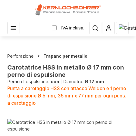
uto principale
Il car
IVA inclusa.
Perforazione
Trapano per metallo
Carotatrice HSS in metallo Ø 17 mm con
perno di espulsione
Perno di espulsione:
con
|
Diametro:
Ø 17 mm
Punta a carotaggio HSS con attacco Weldon e 1 perno
di espulsione Ø 6 mm, 35 mm x 77 mm per ogni punta
a carotaggio
Salta la galleria di immagini