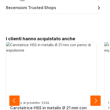
Recensioni Trusted Shops
Salta la galleria dei prodotti
I clienti hanno acquistato anche
Numero di prodotto: 5336
N
Carotatrice HSS in metallo Ø 21 mm con