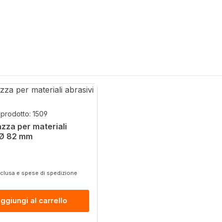
prodotto: 1509
azza per materiali
 Ø 82 mm
ormale:
sclusa e spese di spedizione
ggiungi al carrello