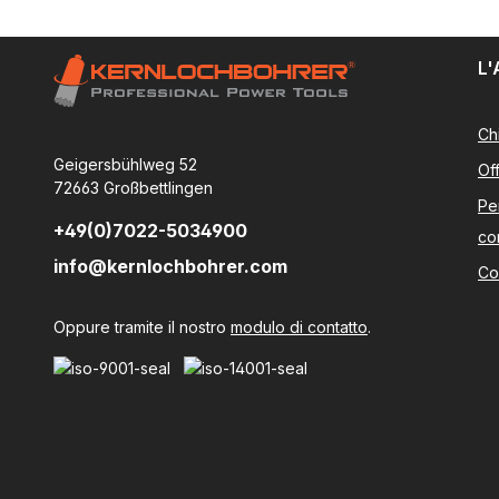
L'
Ch
Geigersbühlweg 52
Of
72663 Großbettlingen
Pe
+49(0)7022-5034900
co
info@kernlochbohrer.com
Co
Oppure tramite il nostro
modulo di contatto
.