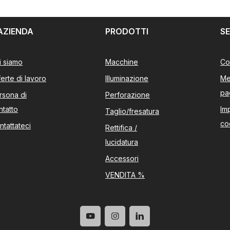
AZIENDA
PRODOTTI
SE
i siamo
Macchine
Co
ferte di lavoro
Illuminazione
Me
pa
rsona di
Perforazione
ntatto
Im
Taglio/fresatura
co
ntattateci
Rettifica /
lucidatura
Accessori
VENDITA %