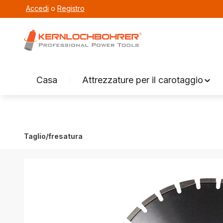
Accedi
o
Registro
ricerca
Vai alla navigazione principale
Casa
Attrezzature per il carotaggio
Taglio/fresatura