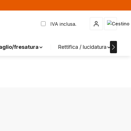
Il carrel
IVA inclusa.
aglio/fresatura
Rettifica / lucidatura
A