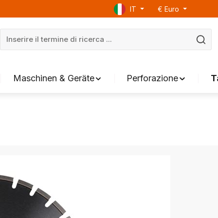
IT
€
Euro
Maschinen & Geräte
Perforazione
T