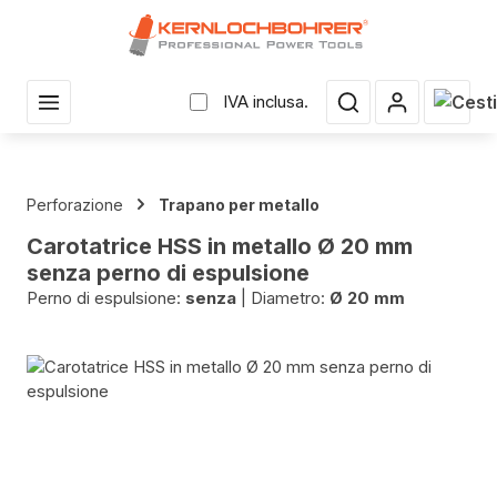
uto principale
Il car
IVA inclusa.
Perforazione
Trapano per metallo
Carotatrice HSS in metallo Ø 20 mm
senza perno di espulsione
Perno di espulsione:
senza
|
Diametro:
Ø 20 mm
Salta la galleria di immagini