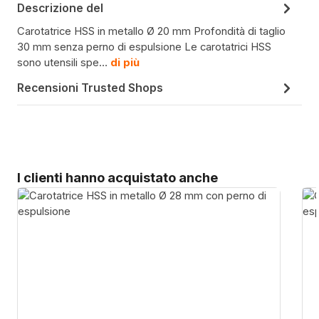
Descrizione del
Carotatrice HSS in metallo Ø 20 mm Profondità di taglio
30 mm senza perno di espulsione Le carotatrici HSS
sono utensili spe…
di più
Recensioni Trusted Shops
Salta la galleria dei prodotti
I clienti hanno acquistato anche