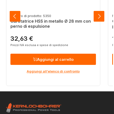
Numero di prodotto: 5350
N
Carotatrice HSS in metallo Ø 28 mm con
perno di espulsione
32,63 €
Prezzo normale:
P
Prezzi IVA esclusa e spese di spedizione
P
Aggiungi al carrello
Aggiungi all'elenco di confronto