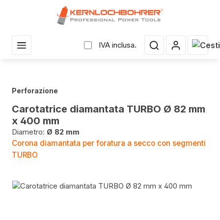
uto principale
Il car
IVA inclusa.
Perforazione
Carotatrice diamantata TURBO Ø 82 mm
x 400 mm
Diametro:
Ø 82 mm
Corona diamantata per foratura a secco con segmenti
TURBO
Salta la galleria di immagini