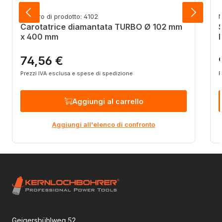
Numero di prodotto: 4102
N
Carotatrice diamantata TURBO Ø 102 mm
x 400 mm
74,56 €
Prezzo normale:
P
Prezzi IVA esclusa e spese di spedizione
P
Aggiungi al carrello
Aggiungi all'elenco di confronto
Geigersbühlweg 52