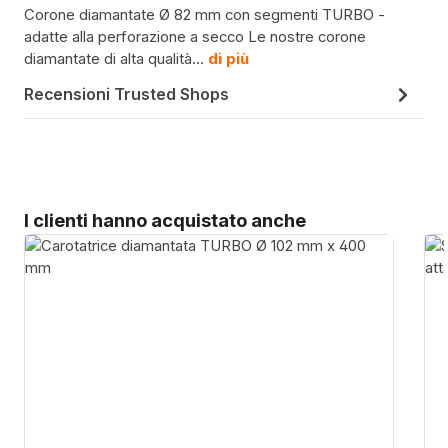
Corone diamantate Ø 82 mm con segmenti TURBO -
adatte alla perforazione a secco Le nostre corone
diamantate di alta qualità…
di più
Recensioni Trusted Shops
Salta la galleria dei prodotti
I clienti hanno acquistato anche