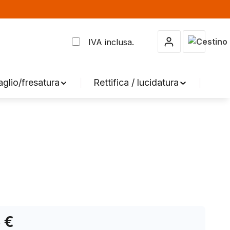
Il carrel
IVA inclusa.
aglio/fresatura
Rettifica / lucidatura
Acc
 €