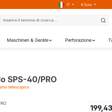
IT
€
Euro
Maschinen & Geräte
Perforazione
T
ido SPS-40/PRO
ismo telescopico
199,43