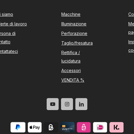
i siamo
Macchine
Co
ferte di lavoro
Illuminazione
Me
pa
rsona di
Perforazione
ntatto
Im
Taglio/fresatura
co
ntattateci
Rettifica /
lucidatura
Accessori
VENDITA %