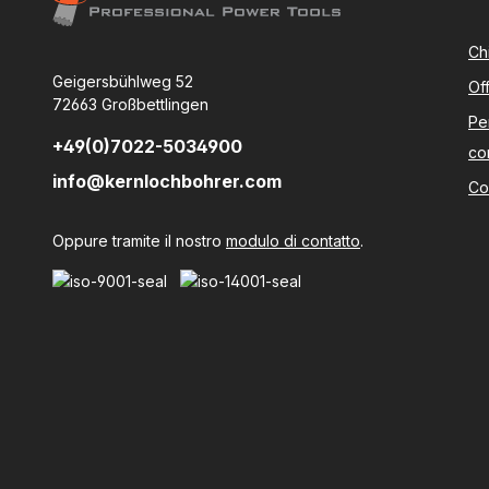
Ch
Geigersbühlweg 52
Of
72663 Großbettlingen
Pe
+49(0)7022-5034900
co
info@kernlochbohrer.com
Co
Oppure tramite il nostro
modulo di contatto
.