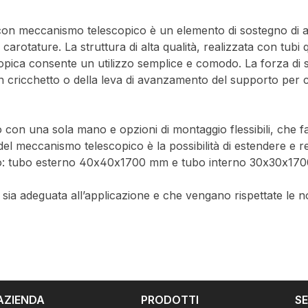
 meccanismo telescopico è un elemento di sostegno di alta 
arotature. La struttura di alta qualità, realizzata con tubi 
scopica consente un utilizzo semplice e comodo. La forza di s
 un cricchetto o della leva di avanzamento del supporto per 
con una sola mano e opzioni di montaggio flessibili, che faci
l meccanismo telescopico è la possibilità di estendere e re
sono: tubo esterno 40x40x1700 mm e tubo interno 30x30x17
i sia adeguata all’applicazione e che vengano rispettate le 
AZIENDA
PRODOTTI
SE