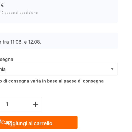
 €
più spese di spedizione
 tra 11.08. e 12.08.
nsegna
nia
▼
po di consegna varia in base al paese di consegna
del prodotto: inserire il valore desidera
Aggiungi al carrello