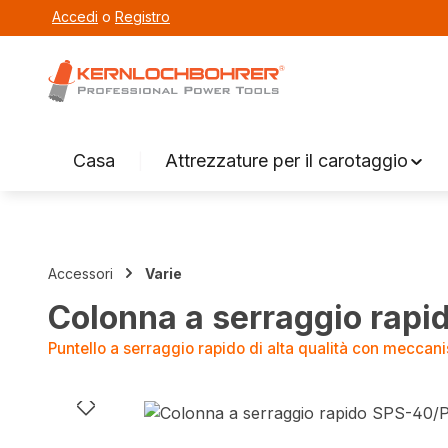
Accedi
o
Registro
ricerca
Vai alla navigazione principale
Casa
Attrezzature per il carotaggio
Accessori
Varie
Colonna a serraggio rap
Puntello a serraggio rapido di alta qualità con meccan
Salta la galleria di immagini