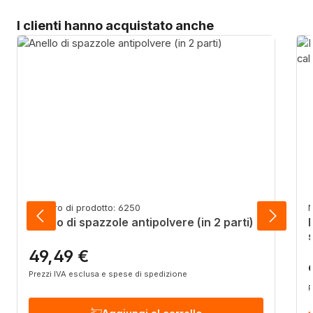
Salta la galleria dei prodotti
I clienti hanno acquistato anche
Numero di prodotto: 6250
N
Anello di spazzole antipolvere (in 2 parti)
49,49 €
Prezzo normale:
P
Prezzi IVA esclusa e spese di spedizione
P