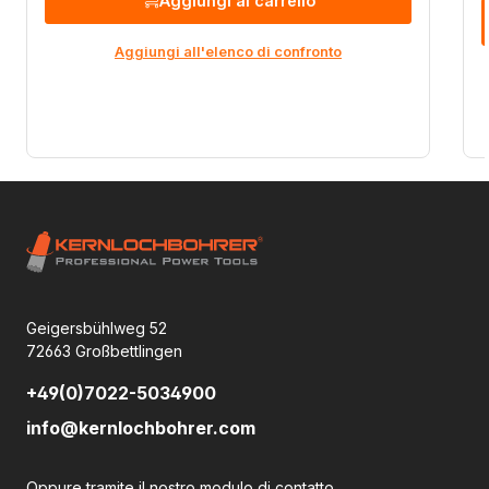
Aggiungi al carrello
Aggiungi all'elenco di confronto
Geigersbühlweg 52
72663 Großbettlingen
+49(0)7022-5034900
info@kernlochbohrer.com
Oppure tramite il nostro
modulo di contatto
.