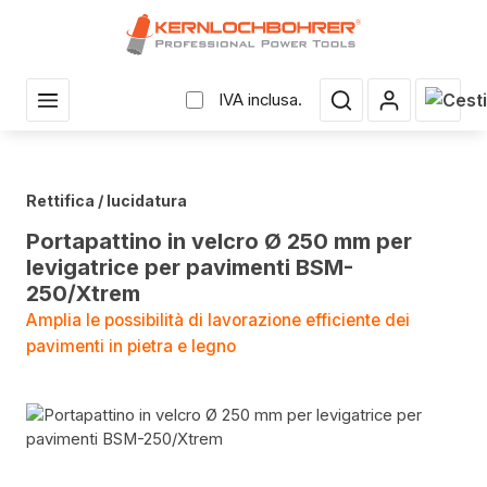
uto principale
Il car
IVA inclusa.
Rettifica / lucidatura
Portapattino in velcro Ø 250 mm per
levigatrice per pavimenti BSM-
250/Xtrem
Amplia le possibilità di lavorazione efficiente dei
pavimenti in pietra e legno
Salta la galleria di immagini