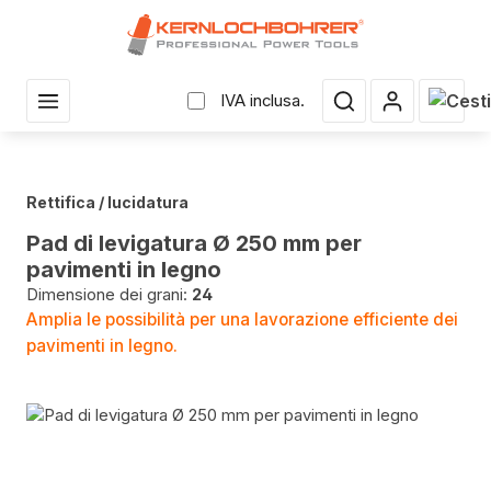
uto principale
Il car
IVA inclusa.
Rettifica / lucidatura
Pad di levigatura Ø 250 mm per
pavimenti in legno
Dimensione dei grani:
24
Amplia le possibilità per una lavorazione efficiente dei
pavimenti in legno.
Salta la galleria di immagini