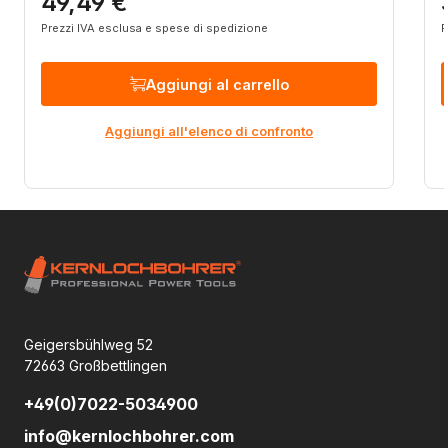
49,49 €
Prezzo normale:
P
Prezzi IVA esclusa e spese di spedizione
P
Aggiungi al carrello
Aggiungi all'elenco di confronto
Geigersbühlweg 52
72663 Großbettlingen
+49(0)7022-5034900
info@kernlochbohrer.com