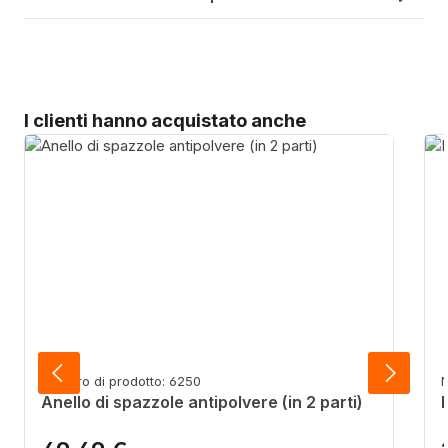
Salta la galleria dei prodotti
I clienti hanno acquistato anche
Numero di prodotto: 6250
N
Anello di spazzole antipolvere (in 2 parti)