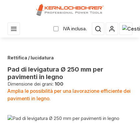
uto principale
Il car
IVA inclusa.
Rettifica / lucidatura
Pad di levigatura Ø 250 mm per
pavimenti in legno
Dimensione dei grani:
100
Amplia le possibilità per una lavorazione efficiente dei
pavimenti in legno.
Salta la galleria di immagini