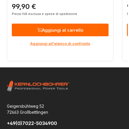
99,90 €
Prezzo normale:
P
Prezzi IVA esclusa e spese di spedizione
P
Aggiungi al carrello
Aggiungi all'elenco di confronto
Geigersbühlweg 52
72663 Großbettlingen
+49(0)7022-5034900