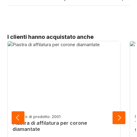
Salta la galleria dei prodotti
I clienti hanno acquistato anche
Numero di prodotto: 2001
N
Piastra di affilatura per corone
diamantate