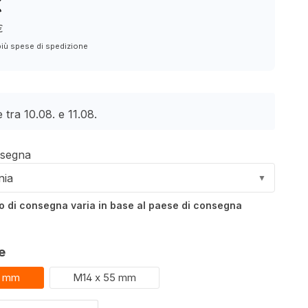
€
€
più spese di spedizione
e tra 10.08. e 11.08.
nsegna
nia
▼
po di consegna varia in base al paese di consegna
e
e
5 mm
M14 x 55 mm