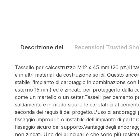
Descrizione del
Recensioni Trusted Sh
Tassello per calcestruzzo M12 x 45 mm (20 pz.)Il ta
e in altri materiali da costruzione solidi. Questo anc
stabile l'impianto di carotaggio in combinazione con 
esterno 15 mm) ed è zincato per proteggerlo dalla cor
come un martello o un setter.Tasselli per cemento per c
saldamente e in modo sicuro le carotatrici al cemento
seconda dei requisiti del progetto.L'uso di ancoragg
fissaggio improprio o instabile dell'impianto di perfo
fissaggio sicuro del supporto.Vantaggi degli ancoragg
non zincati. Uno dei principali è che sono più resisten