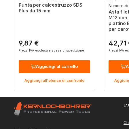
Punta per calcestruzzo SDS
Numero di
Plus da 15 mm
Asta file
M12 con 
piattino
per caro
9,87 €
42,71
Prezzo normale:
Prezzo n
Prezzi IVA esclusa e spese di spedizione
Prezzi IVA e
Aggiungi al carrello
A
Aggiungi all'elenco di confronto
Aggiung
L'
Ch