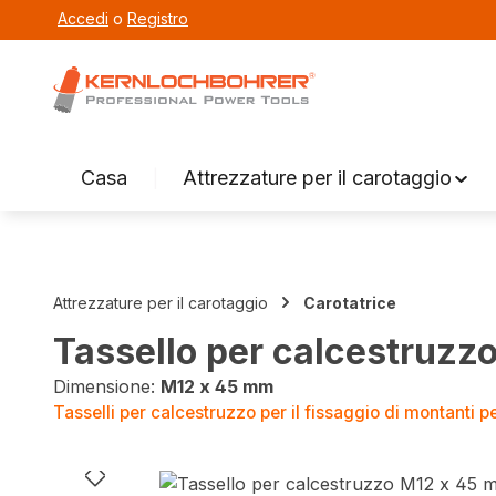
Accedi
o
Registro
ricerca
Vai alla navigazione principale
Casa
Attrezzature per il carotaggio
Attrezzature per il carotaggio
Carotatrice
Tassello per calcestruzz
Dimensione:
M12 x 45 mm
Tasselli per calcestruzzo per il fissaggio di montanti 
Salta la galleria di immagini