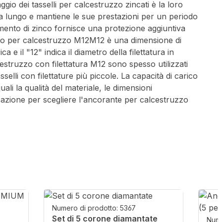
gio dei tasselli per calcestruzzo zincati è la loro
ù a lungo e mantiene le sue prestazioni per un periodo
timento di zinco fornisce una protezione aggiuntiva
raggio per calcestruzzo M12M12 è una dimensione di
 e il "12" indica il diametro della filettatura in
cestruzzo con filettatura M12 sono spesso utilizzati
elli con filettature più piccole. La capacità di carico
li la qualità del materiale, le dimensioni
licazione per scegliere l'ancorante per calcestruzzo
Numero di prodotto: 5367
Set di 5 corone diamantate
Nume