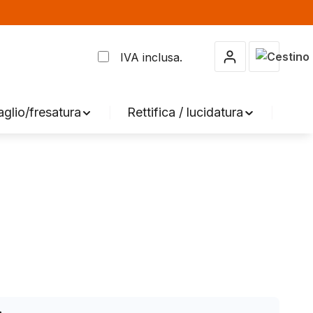
Il carrel
IVA inclusa.
aglio/fresatura
Rettifica / lucidatura
Acc