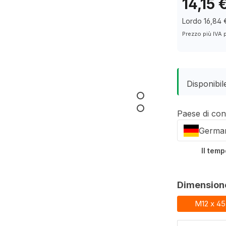
14,15 
Lordo 16,84 
Prezzo più IVA 
Disponibil
Paese di co
Germa
Il tem
Selezionar
Dimension
M12 x 4