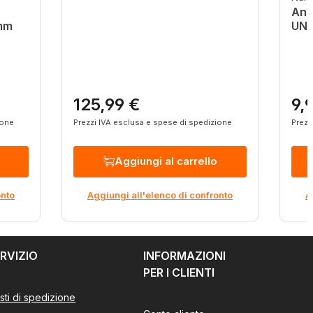
Anel
mm
UNC
125,99 €
9,
Prezzo normale:
Pre
ione
Prezzi IVA esclusa e spese di spedizione
Prezz
Aggiungi al carrello
onto
Aggiungi all'elenco di confronto
A
RVIZIO
INFORMAZIONI
PER I CLIENTI
sti di spedizione