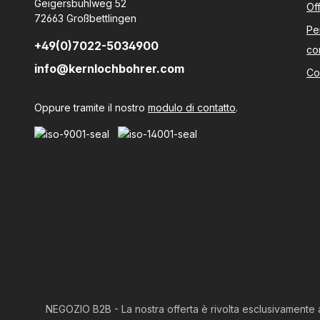
Geigersbühlweg 52
Of
72663 Großbettlingen
Pe
+49(0)7022-5034900
co
info@kernlochbohrer.com
Co
Oppure tramite il nostro
modulo di contatto
.
NEGOZIO B2B - La nostra offerta è rivolta esclusivamente a cl