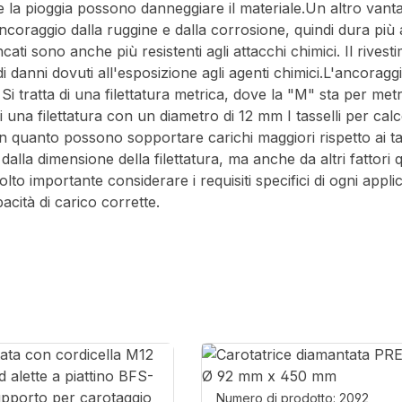
e la pioggia possono danneggiare il materiale.Un altro vantag
ancoraggio dalla ruggine e dalla corrosione, quindi dura pi
ati sono anche più resistenti agli attacchi chimici. Il rives
io di danni dovuti all'esposizione agli agenti chimici.L'anco
tratta di una filettatura metrica, dove la "M" sta per metrica
 una filettatura con un diametro di 12 mm I tasselli per cal
 quanto possono sopportare carichi maggiori rispetto ai tass
la dimensione della filettatura, ma anche da altri fattori qua
molto importante considerare i requisiti specifici di ogni app
acità di carico corrette.
Numero di prodotto: 2092