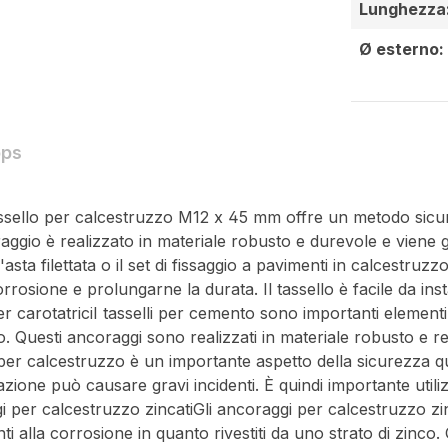
Lunghezza
Ø esterno:
ops
ssello per calcestruzzo M12 x 45 mm offre un metodo sicuro 
oraggio è realizzato in materiale robusto e durevole e viene
l'asta filettata o il set di fissaggio a pavimenti in calcest
rosione e prolungarne la durata. Il tassello è facile da in
arotatriciI tasselli per cemento sono importanti elementi di 
. Questi ancoraggi sono realizzati in materiale robusto e res
i per calcestruzzo è un importante aspetto della sicurezza 
razione può causare gravi incidenti. È quindi importante util
i per calcestruzzo zincatiGli ancoraggi per calcestruzzo zin
ti alla corrosione in quanto rivestiti da uno strato di zinco. 