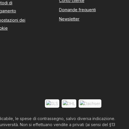
Conto cliente
todi di
Domande frequenti
gamento
Newsletter
postazioni dei
okie
icabile, le spese di contrassegno, salvo diversa indicazione.
niversità. Non si effettuano vendite a privati (ai sensi del §13