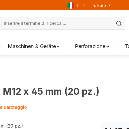
IT
€
Euro
Maschinen & Geräte
Perforazione
T
o M12 x 45 mm (20 pz.)
per carotaggio