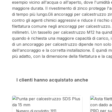
esempio vicino all'acqua o all'aperto, dove l'umidità 
maggiore durata. Il rivestimento di zinco protegge l'
di tempo più lungo.Gli ancoraggi per calcestruzzo zinc
contro gli agenti chimici aggressivi e riduce il risch
filettatura comune negli ancoraggi per calcestruzzo. Si 
millimetri. Un tassello per calcestruzzo M12 ha quindi
quando è richiesta una maggiore capacità di carico, in
di un ancoraggio per calcestruzzo dipende non solo dal
dell'ancoraggio e la corretta installazione. È quindi 
più adatto, con la dimensione della filettatura e la cap
I clienti hanno acquistato anche
Salta la galleria dei prodotti
Numero di prodotto: 1911