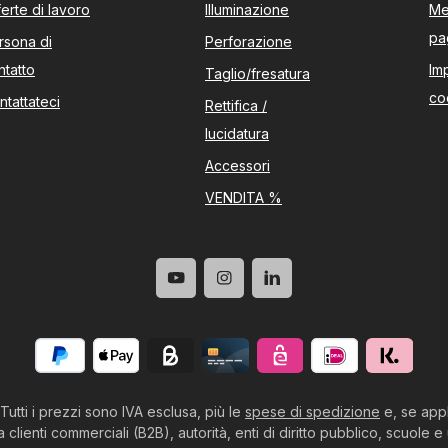
ferte di lavoro
Illuminazione
Me
pa
rsona di
Perforazione
ntatto
Im
Taglio/fresatura
co
ntattateci
Rettifica /
lucidatura
Accessori
VENDITA %
Tutti i prezzi sono IVA esclusa, più le
spese di spedizione
e, se appl
ienti commerciali (B2B), autorità, enti di diritto pubblico, scuole e u