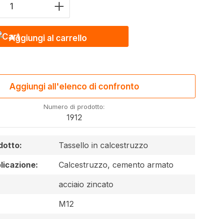
del prodotto: inserire il valore desidera
Aggiungi al carrello
Aggiungi all'elenco di confronto
Numero di prodotto:
1912
dotto:
Tassello in calcestruzzo
licazione:
Calcestruzzo, cemento armato
acciaio zincato
M12