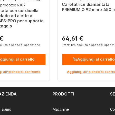
Carotatrice diamantata
 prodotto: 6307
PREMIUM Ø 92 mm x 450 
ttata con cordicella
dado ad alette a
 BFS-PRO per supporto
taggio
 €
64,61 €
ormale:
Prezzo normale:
sclusa e spese di spedizione
Prezzi IVA esclusa e spese di spediz
ggiungi al carrello
Aggiungi al carrello
i all'elenco di confronto
Aggiungi all'elenco di confr
AZIENDA
PRODOTTI
SE
i siamo
Macchine
Co