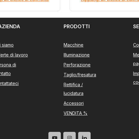
AZIENDA
PRODOTTI
SE
i siamo
Macchine
Co
ferte di lavoro
Illuminazione
Me
pa
rsona di
Perforazione
ntatto
Im
Taglio/fresatura
co
ntattateci
Rettifica /
lucidatura
Accessori
VENDITA %