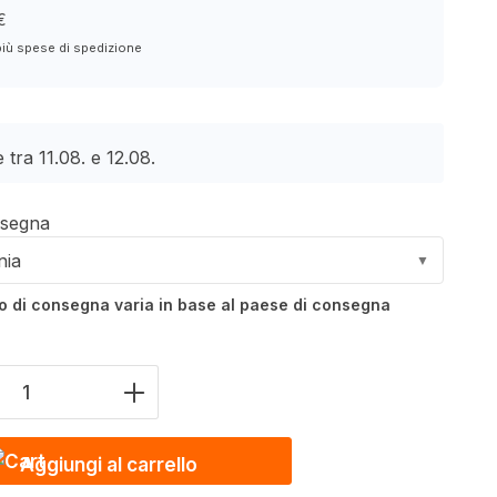
€
più spese di spedizione
 tra 11.08. e 12.08.
nsegna
nia
▼
po di consegna varia in base al paese di consegna
del prodotto: inserire il valore desidera
Aggiungi al carrello