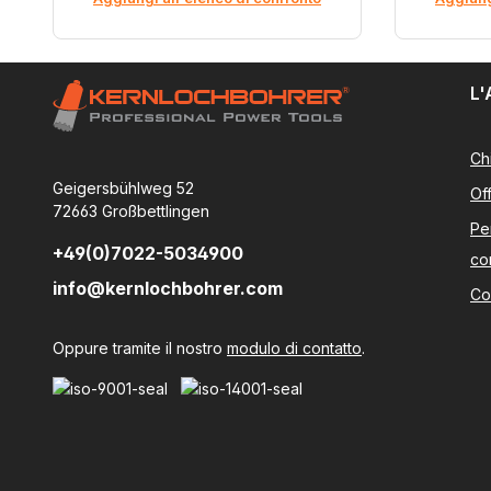
L'
Ch
Geigersbühlweg 52
Of
72663 Großbettlingen
Pe
+49(0)7022-5034900
co
info@kernlochbohrer.com
Co
Oppure tramite il nostro
modulo di contatto
.