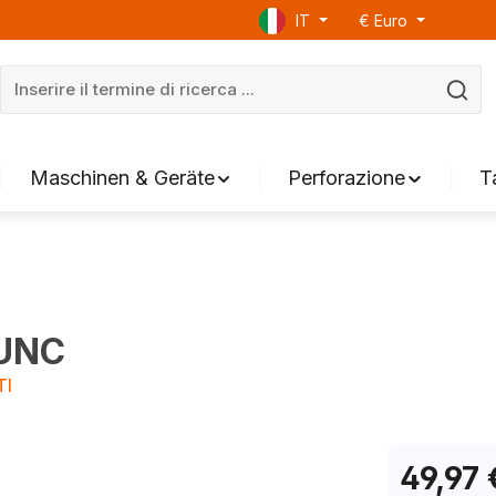
IT
€
Euro
Maschinen & Geräte
Perforazione
T
 UNC
TI
49,97 