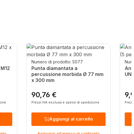
Numero di prodotto: 5077
Nume
 M12
Punta diamantata a
Anel
percussione morbida Ø 77 mm
UNC
x 300 mm
90,76 €
9,
Prezzo normale:
Pre
ione
Prezzi IVA esclusa e spese di spedizione
Prezz
Aggiungi al carrello
onto
Aggiungi all'elenco di confronto
A