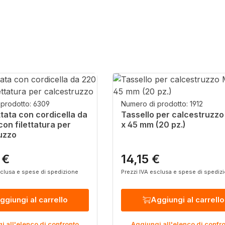
prodotto: 6309
Numero di prodotto: 1912
ttata con cordicella da
Tassello per calcestruzzo
on filettatura per
x 45 mm (20 pz.)
uzzo
 €
14,15 €
ormale:
Prezzo normale:
sclusa e spese di spedizione
Prezzi IVA esclusa e spese di spediz
ggiungi al carrello
Aggiungi al carrello
i all'elenco di confronto
Aggiungi all'elenco di confr