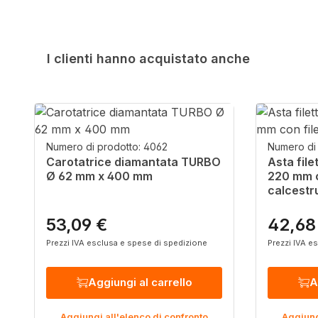
I clienti hanno acquistato anche
Salta la galleria dei prodotti
Numero di prodotto: 4062
Numero di 
Carotatrice diamantata TURBO
Asta file
Ø 62 mm x 400 mm
220 mm c
calcestr
53,09 €
42,68
Prezzo normale:
Prezzo n
Prezzi IVA esclusa e spese di spedizione
Prezzi IVA e
Aggiungi al carrello
A
Aggiungi all'elenco di confronto
Aggiung