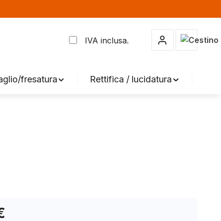
Il carrel
IVA inclusa.
aglio/fresatura
Rettifica / lucidatura
Acc
€