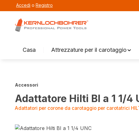
Accedi
o
Registro
ricerca
Vai alla navigazione principale
Casa
Attrezzature per il carotaggio
Accessori
Adattatore Hilti BI a 1 1/4
Adattatori per corone da carotaggio per carotatrici HIL
Salta la galleria di immagini